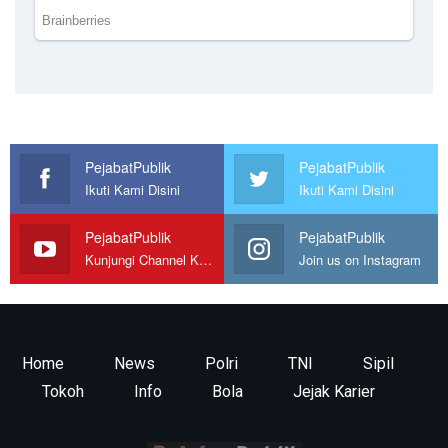
PejabatPublik
PejabatPublik
Ikuti Kami Disini
Ikuti Kami Disini
PejabatPublik
PejabatPublik
Kunjungi Channel Kami
Join us on Instagram
Home
News
Polri
TNI
Sipil
Tokoh
Info
Bola
Jejak Karier