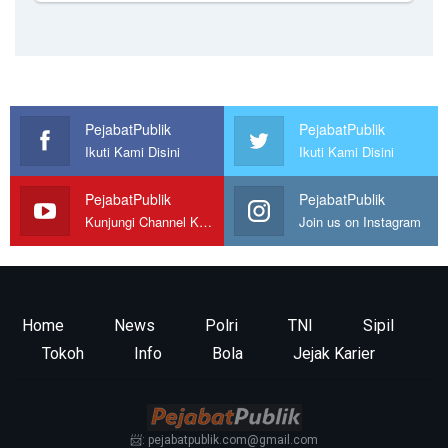
PejabatPublik
PejabatPublik
Ikuti Kami Disini
Ikuti Kami Disini
PejabatPublik
PejabatPublik
Kunjungi Channel Kami
Join us on Instagram
Home
News
Polri
TNI
Sipil
Tokoh
Info
Bola
Jejak Karier
📨: pejabatpublik.com@gmail.com