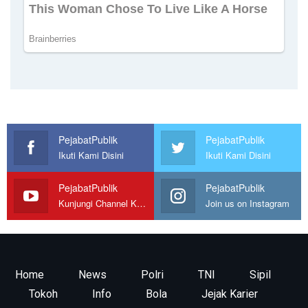
PejabatPublik
PejabatPublik
Ikuti Kami Disini
Ikuti Kami Disini
PejabatPublik
PejabatPublik
Kunjungi Channel Kami
Join us on Instagram
Home
News
Polri
TNI
Sipil
Tokoh
Info
Bola
Jejak Karier