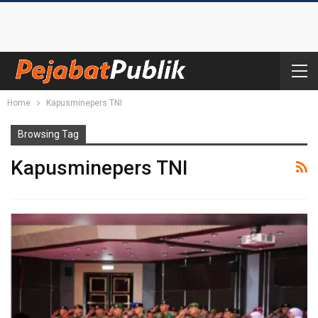
Home
Kapusminepers TNI
Browsing Tag
Kapusminepers TNI