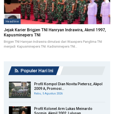
Headline
Jejak Karier Brigjen TNI Hanryan Indrawira, Akmil 1997,
Kapusminepers TNI
Brigjen TNI Hanryan Indrawira dimutasi dari Waaspers Panglima TNI
menjadi Kapusminepers TNI. Kadisminepers TNI…
Populer Hari Ini
Profil Kompol Dian Novita Pietersz, Akpol
2009 A, Promosi…
Rabu, 5 Agustus 2026
Profil Kolonel Arm Lukas Meinardo
Sormin, Akmil 2002, Lulusan…