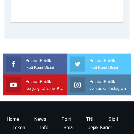
PejabatPublik
PejabatPublik
Ikuti Kami Disini
Ikuti Kami Disini
PejabatPublik
PejabatPublik
Kunjungi Channel Kami
Join us on Instagram
Home
News
Polri
TNI
Sipil
Tokoh
Info
Bola
Jejak Karier