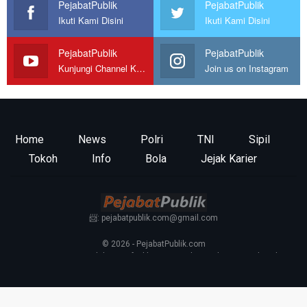
PejabatPublik
PejabatPublik
Ikuti Kami Disini
Ikuti Kami Disini
PejabatPublik
PejabatPublik
Kunjungi Channel Kami
Join us on Instagram
Home
News
Polri
TNI
Sipil
Tokoh
Info
Bola
Jejak Karier
📨: pejabatpublik.com@gmail.com
© 2026 - PejabatPublik.com
Tentang Kami
—
Redaksi
—
Info Iklan
—
Kontak
—
Pedoman Media Siber