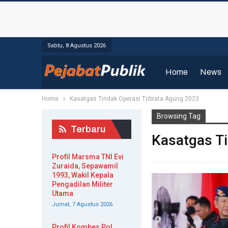
Sabtu, 8 Agustus 2026
Home
News
Home
Kasatgas Tindak Operasi Tribrata Agung 2023
Browsing Tag
Terbaru
Kasatgas Ti
Profil Marsma TNI Evi
Zuraida, Sepawamil
1993, Wakil Kepala
Pengadilan Militer
Utama
Jumat, 7 Agustus 2026
Profil Kombes Pol