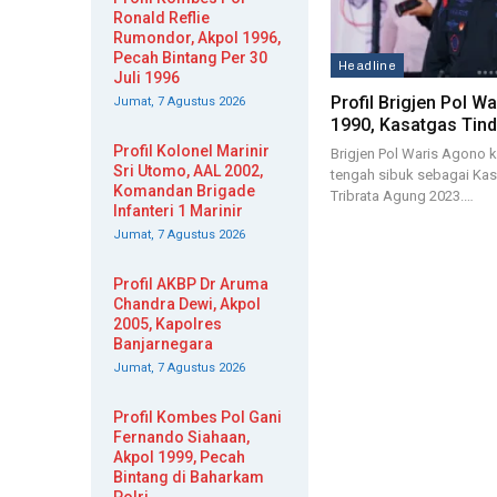
Ronald Reflie
Rumondor, Akpol 1996,
Pecah Bintang Per 30
Headline
Juli 1996
Profil Brigjen Pol W
Jumat, 7 Agustus 2026
1990, Kasatgas Tin
Profil Kolonel Marinir
Brigjen Pol Waris Agono k
Sri Utomo, AAL 2002,
tengah sibuk sebagai Kas
Komandan Brigade
Tribrata Agung 2023.…
Infanteri 1 Marinir
Jumat, 7 Agustus 2026
Profil AKBP Dr Aruma
Chandra Dewi, Akpol
2005, Kapolres
Banjarnegara
Jumat, 7 Agustus 2026
Profil Kombes Pol Gani
Fernando Siahaan,
Akpol 1999, Pecah
Bintang di Baharkam