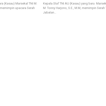
ra (Kasau) Marsekal TNI M.
Kepala Staf TNI AU (Kasau) yang baru Marsek
., memimpin upacara Serah
M. Tonny Harjono, S.E., M.M, memimpin Serah 
Jabatan…