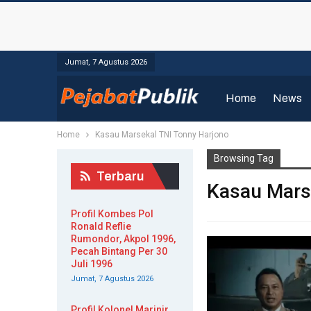
Jumat, 7 Agustus 2026
Home
News
Home
Kasau Marsekal TNI Tonny Harjono
Browsing Tag
Terbaru
Kasau Mars
Profil Kombes Pol
Ronald Reflie
Rumondor, Akpol 1996,
Pecah Bintang Per 30
Juli 1996
Jumat, 7 Agustus 2026
Profil Kolonel Marinir