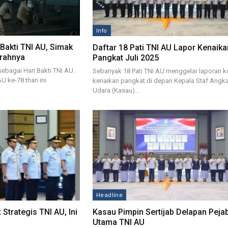
Info
 Bakti TNI AU, Simak
Daftar 18 Pati TNI AU Lapor Kenaika
arahnya
Pangkat Juli 2025
sebagai Hari Bakti TNI AU.
Sebanyak 18 Pati TNI AU menggelar laporan k
AU ke-78 than ini
kenaikan pangkat di depan Kepala Staf Angk
Udara (Kasau)…
Headline
 Strategis TNI AU, Ini
Kasau Pimpin Sertijab Delapan Peja
Utama TNI AU