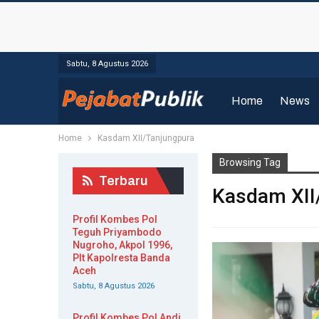
Sabtu, 8 Agustus 2026
Home
News
Home
Kasdam XII/Tanjungpura
Browsing Tag
Terbaru
Kasdam XII
Profil Kombes Pol
Teguh Priyambodo
Nugroho, Akpol 1996,
Plt Kapolresta Banda
Aceh
Sabtu, 8 Agustus 2026
Profil Kombes Pol Andi