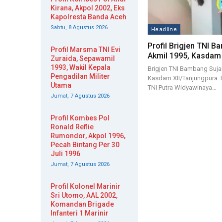
Kirana, Akpol 2002, Eks
Kapolresta Banda Aceh
Sabtu, 8 Agustus 2026
Headline
Profil Brigjen TNI 
Profil Marsma TNI Evi
Akmil 1995, Kasdam 
Zuraida, Sepawamil
1993, Wakil Kepala
Brigjen TNI Bambang Suj
Pengadilan Militer
Kasdam XII/Tanjungpura. 
Utama
TNI Putra Widyawinaya…
Jumat, 7 Agustus 2026
Profil Kombes Pol
Ronald Reflie
Rumondor, Akpol 1996,
Pecah Bintang Per 30
Juli 1996
Jumat, 7 Agustus 2026
Profil Kolonel Marinir
Sri Utomo, AAL 2002,
Komandan Brigade
Infanteri 1 Marinir