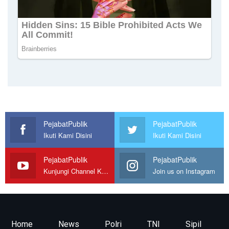
PejabatPublik
PejabatPublik
Ikuti Kami Disini
Ikuti Kami Disini
PejabatPublik
PejabatPublik
Kunjungi Channel Kami
Join us on Instagram
Home
News
Polri
TNI
Sipil