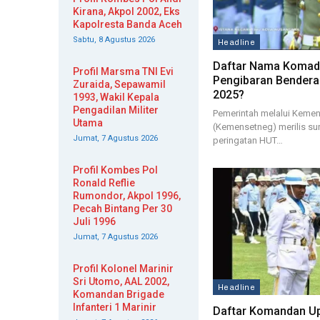
Kirana, Akpol 2002, Eks
Kapolresta Banda Aceh
Sabtu, 8 Agustus 2026
Headline
Daftar Nama Komad
Profil Marsma TNI Evi
Pengibaran Bendera
Zuraida, Sepawamil
2025?
1993, Wakil Kepala
Pengadilan Militer
Pemerintah melalui Kement
Utama
(Kemensetneg) merilis su
Jumat, 7 Agustus 2026
peringatan HUT…
Profil Kombes Pol
Ronald Reflie
Rumondor, Akpol 1996,
Pecah Bintang Per 30
Juli 1996
Jumat, 7 Agustus 2026
Profil Kolonel Marinir
Sri Utomo, AAL 2002,
Headline
Komandan Brigade
Infanteri 1 Marinir
Daftar Komandan Up