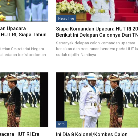
Headline
an Upacara
Siapa Komandan Upacara HUT RI 20
 HUT RI, Siapa Tahun
Berikut Ini Delapan Calonnya Dari T
Sebanyak delapan calon komandan upacara
kenaikan dan penurunan bendera pada HUT ke
erian Sekretariat Negara
sudah dipilih. Nantinya…
rat edaran berisi pedoman
Info
acara HUT RI Era
Ini Dia 8 Kolonel/Kombes Calon