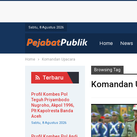
Sabtu, 8 Agustus 2026
Home
News
Home
Komandan Upacara
Browsing Tag
Terbaru
Komandan 
Profil Kombes Pol
Teguh Priyambodo
Nugroho, Akpol 1996,
Plt Kapolresta Banda
Aceh
Sabtu, 8 Agustus 2026
Profil Kombes Pol Andi