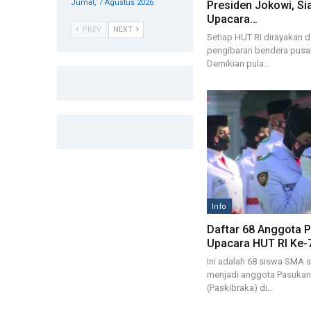
Jumat, 7 Agustus 2026
Presiden Jokowi, S
Upacara…
PREV
NEXT
Setiap HUT RI dirayakan d
pengibaran bendera pusak
Demikian pula…
Info
Daftar 68 Anggota P
Upacara HUT RI Ke-
Ini adalah 68 siswa SMA s
menjadi anggota Pasukan
(Paskibraka) di…