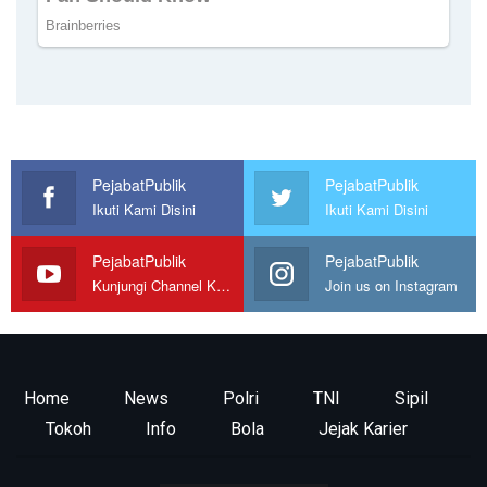
PejabatPublik
PejabatPublik
Ikuti Kami Disini
Ikuti Kami Disini
PejabatPublik
PejabatPublik
Kunjungi Channel Kami
Join us on Instagram
Home
News
Polri
TNI
Sipil
Tokoh
Info
Bola
Jejak Karier