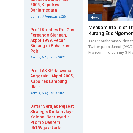
2005, Kapolres
Banjarnegara
Jumat, 7 Agustus 2026
News
Menkominfo Idiot Tr
Profil Kombes Pol Gani
Kurang Etis Ngomon
Fernando Siahaan,
Akpol 1999, Pecah
Tagar Menkominfo Idiot tr
Bintang di Baharkam
Twitter pada Jumat (9/9/
Polri
Menkominfo Johnny G Pl
Kamis, 6 Agustus 2026
Profil AKBP Raswidiati
Anggraini, Akpol 2005,
Kapolres Lampung
Utara
Kamis, 6 Agustus 2026
Daftar Sertijab Pejabat
Strategis Kodam Jaya,
Kolonel Benrieyadin
Promo Danrem
051/Wijayakarta