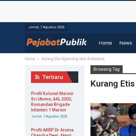
Jumat, 7 Agustus 2026
Home
News
Home
Kurang Etis Ngomong idiot di Medsos
Browsing Tag
Terbaru
Kurang Eti
Profil Kolonel Marinir
Sri Utomo, AAL 2002,
Komandan Brigade
Infanteri 1 Marinir
Jumat, 7 Agustus 2026
Profil AKBP Dr Aruma
Chandra Dewi, Akpol