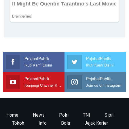
PejabatPublik
PejabatPublik
Ikuti Kami Disini
Ikuti Kami Disini
PejabatPublik
PejabatPublik
Kunjungi Channel Kami
Join us on Instagram
Home
News
Polri
TNI
Sipil
Tokoh
Info
Bola
Jejak Karier