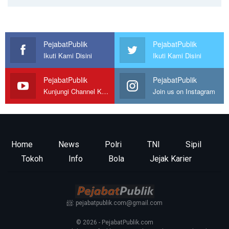
PejabatPublik
PejabatPublik
Ikuti Kami Disini
Ikuti Kami Disini
PejabatPublik
PejabatPublik
Kunjungi Channel Kami
Join us on Instagram
Home
News
Polri
TNI
Sipil
Tokoh
Info
Bola
Jejak Karier
📨: pejabatpublik.com@gmail.com
© 2026 - PejabatPublik.com