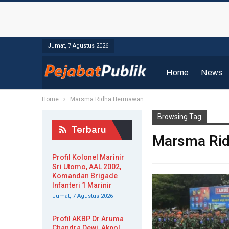
Jumat, 7 Agustus 2026
Home
News
Home
Marsma Ridha Hermawan
Browsing Tag
Terbaru
Marsma Ri
Profil Kolonel Marinir
Sri Utomo, AAL 2002,
Komandan Brigade
Infanteri 1 Marinir
Jumat, 7 Agustus 2026
Profil AKBP Dr Aruma
Chandra Dewi, Akpol