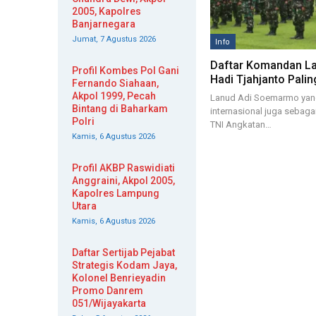
2005, Kapolres
Banjarnegara
Jumat, 7 Agustus 2026
Info
Daftar Komandan L
Profil Kombes Pol Gani
Hadi Tjahjanto Pali
Fernando Siahaan,
Akpol 1999, Pecah
Lanud Adi Soemarmo yang
Bintang di Baharkam
internasional juga sebagai
Polri
TNI Angkatan…
Kamis, 6 Agustus 2026
Profil AKBP Raswidiati
Anggraini, Akpol 2005,
Kapolres Lampung
Utara
Kamis, 6 Agustus 2026
Daftar Sertijab Pejabat
Strategis Kodam Jaya,
Kolonel Benrieyadin
Promo Danrem
051/Wijayakarta