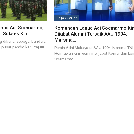
Jejak Karier
anud Adi Soemarmo,
Komandan Lanud Adi Soemarmo Kin
ng Sukses Kini…
Dijabat Alumni Terbaik AAU 1994,
Marsma…
 dikenal sebagai bandara
 pusat pendidikan Prajurit
Peraih Adhi Makayasa AAU 1994, Marsma TNI
Hermawan kini resmi menjabat Komandan La
Soemarmo.…