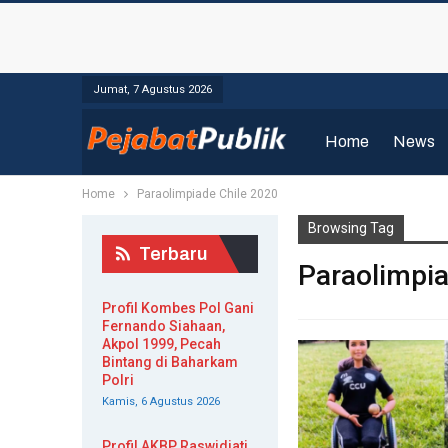
Jumat, 7 Agustus 2026
Home
News
Home
Paraolimpiade Chile 2020
Browsing Tag
Terbaru
Paraolimpia
Profil Kombes Pol Gani
Fernando Siahaan,
Akpol 1999, Pecah
Bintang di Baharkam
Polri
Kamis, 6 Agustus 2026
Profil AKBP Raswidiati