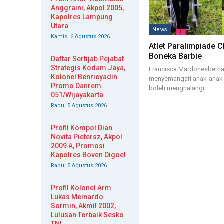
Anggraini, Akpol 2005,
Kapolres Lampung
Utara
News
Kamis, 6 Agustus 2026
Atlet Paralimpiade C
Boneka Barbie
Daftar Sertijab Pejabat
Strategis Kodam Jaya,
Francisca Mardonesberha
Kolonel Benrieyadin
menyemangati anak-anak b
Promo Danrem
boleh menghalangi…
051/Wijayakarta
Rabu, 5 Agustus 2026
Profil Kompol Dian
Novita Pietersz, Akpol
2009 A, Promosi
Kapolres Boven Digoel
Rabu, 5 Agustus 2026
Profil Kolonel Arm
Lukas Meinardo
Sormin, Akmil 2002,
Lulusan Terbaik Sesko