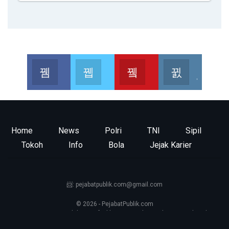
PejabatPublik
PejabatPublik
PejabatPublik
PejabatPublik
Ikuti Kami Disini
Ikuti Kami Disini
Kunjungi Channel Kami
Join us on Instagram
Home
News
Polri
TNI
Sipil
Tokoh
Info
Bola
Jejak Karier
📨: pejabatpublik.com@gmail.com
© 2026 - PejabatPublik.com
Tentang Kami
—
Redaksi
—
Info Iklan
—
Kontak
—
Pedoman Media Siber