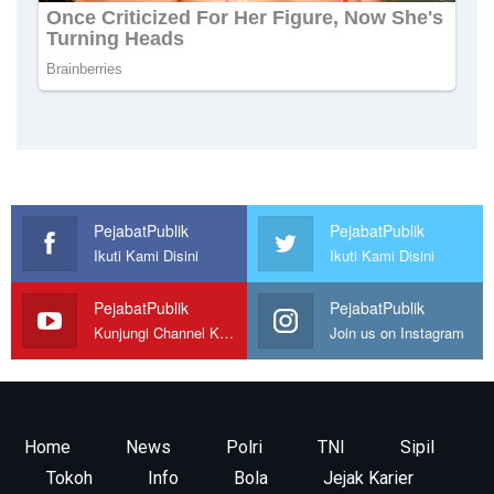
PejabatPublik
PejabatPublik
Ikuti Kami Disini
Ikuti Kami Disini
PejabatPublik
PejabatPublik
Kunjungi Channel Kami
Join us on Instagram
Home
News
Polri
TNI
Sipil
Tokoh
Info
Bola
Jejak Karier