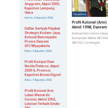
Anggraini, Akpol 2005,
Kapolres Lampung
Utara
Headline
Kamis, 6 Agustus 2026
Profil Kolonel (Arm)
Akmil 1998, Danrem
Daftar Sertijab Pejabat
Strategis Kodam Jaya,
Kolonel Arm Untoro Hariy
Kolonel Benrieyadin
Komandan Militer 081/Dhi
Promo Danrem
081/DSJ. Ia mengisi…
051/Wijayakarta
Rabu, 5 Agustus 2026
Profil Kompol Dian
Novita Pietersz, Akpol
2009 A, Promosi
Kapolres Boven Digoel
Rabu, 5 Agustus 2026
Profil Kolonel Arm
Lukas Meinardo
Sormin, Akmil 2002,
Lulusan Terbaik Sesko