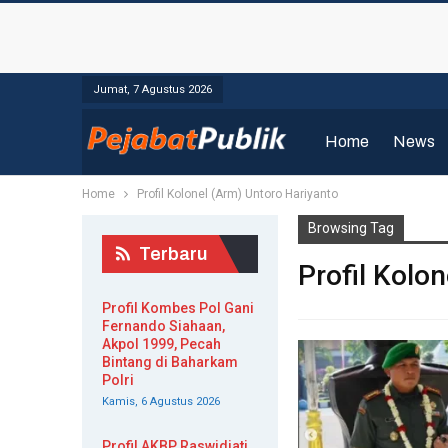
Jumat, 7 Agustus 2026
Home
News
Home
Profil Kolonel (Arm) Untoro Hariyanto
Browsing Tag
Terbaru
Profil Kolo
Profil Kombes Pol Gani
Fernando Siahaan,
Akpol 1999, Pecah
Bintang di Baharkam
Polri
Kamis, 6 Agustus 2026
Profil AKBP Raswidiati