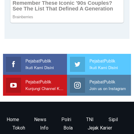
PejabatPublik
PejabatPublik
Ikuti Kami Disini
Ikuti Kami Disini
PejabatPublik
PejabatPublik
Kunjungi Channel Kami
Join us on Instagram
Home
News
Polri
TNI
Sipil
Tokoh
Info
Bola
Jejak Karier