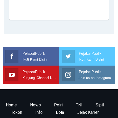
PejabatPublik
PejabatPublik
Ikuti Kami Disini
Ikuti Kami Disini
PejabatPublik
PejabatPublik
Kunjungi Channel Kami
Join us on Instagram
Home
News
Polri
TNI
Sipil
Tokoh
Info
Bola
Jejak Karier