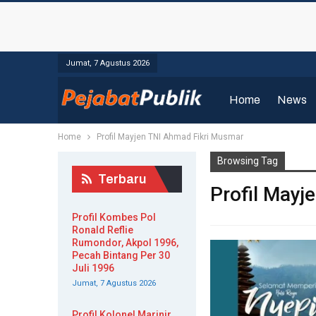
Jumat, 7 Agustus 2026
Home
News
Home
Profil Mayjen TNI Ahmad Fikri Musmar
Browsing Tag
Terbaru
Profil Mayj
Profil Kombes Pol
Ronald Reflie
Rumondor, Akpol 1996,
Pecah Bintang Per 30
Juli 1996
Jumat, 7 Agustus 2026
Profil Kolonel Marinir