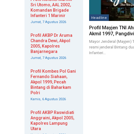
Sri Utomo, AAL 2002,
Komandan Brigade
Infanteri 1 Marinir
Headline
Jumat, 7 Agustus 2026
Profil Mayjen TNI A
Akmil 1997, Pangdiv
Profil AKBP Dr Aruma
Chandra Dewi, Akpol
Mayor Jenderal (Mayjen) 
2005, Kapolres
resmi jenderal Bintang du
Banjarnegara
Infanteri…
Jumat, 7 Agustus 2026
Profil Kombes Pol Gani
Fernando Siahaan,
Akpol 1999, Pecah
Bintang di Baharkam
Polri
Kamis, 6 Agustus 2026
Profil AKBP Raswidiati
Anggraini, Akpol 2005,
Kapolres Lampung
Utara