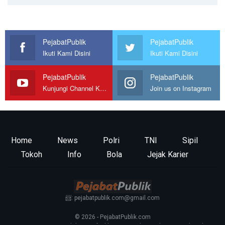
PejabatPublik
PejabatPublik
Ikuti Kami Disini
Ikuti Kami Disini
PejabatPublik
PejabatPublik
Kunjungi Channel Kami
Join us on Instagram
Home
News
Polri
TNI
Sipil
Tokoh
Info
Bola
Jejak Karier
📨: pejabatpublik.com@gmail.com
© 2026 - PejabatPublik.com