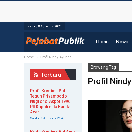
Sabtu, 8 Agustus 2026
Home
News
Home
Profil Nindy Ayunda
Browsing Tag
Terbaru
Profil Nind
Profil Kombes Pol
Teguh Priyambodo
Nugroho, Akpol 1996,
Plt Kapolresta Banda
Aceh
Sabtu, 8 Agustus 2026
Profil Kombes Pol Andi