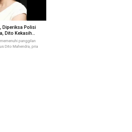
, Diperiksa Polisi
a, Dito Kekasih…
a memenuhi panggilan
sus Dito Mahendra, pria