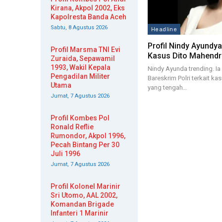
Kirana, Akpol 2002, Eks
Kapolresta Banda Aceh
Sabtu, 8 Agustus 2026
Headline
Profil Nindy Ayundya
Profil Marsma TNI Evi
Kasus Dito Mahendr
Zuraida, Sepawamil
1993, Wakil Kepala
Nindy Ayunda trending. I
Pengadilan Militer
Bareskrim Polri terkait ka
Utama
yang tengah…
Jumat, 7 Agustus 2026
Profil Kombes Pol
Ronald Reflie
Rumondor, Akpol 1996,
Pecah Bintang Per 30
Juli 1996
Jumat, 7 Agustus 2026
Profil Kolonel Marinir
Sri Utomo, AAL 2002,
Komandan Brigade
Infanteri 1 Marinir