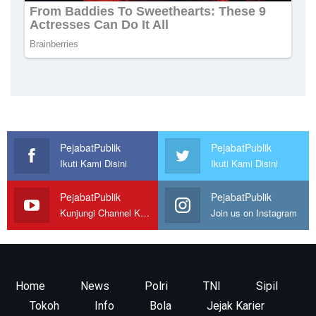
PejabatPublik
PejabatPublik
Ikuti Kami Disini
Ikuti Kami Disini
PejabatPublik
PejabatPublik
Kunjungi Channel Kami
Join us on Instagram
Home
News
Polri
TNI
Sipil
Tokoh
Info
Bola
Jejak Karier