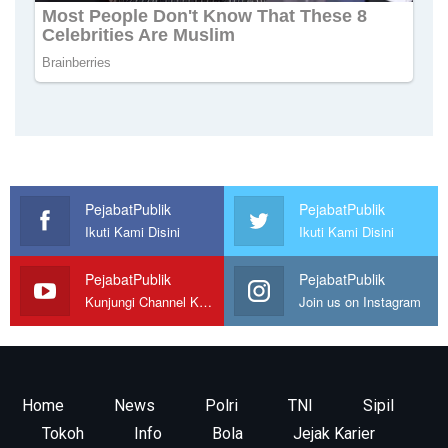
PejabatPublik
PejabatPublik
Ikuti Kami Disini
Ikuti Kami Disini
PejabatPublik
PejabatPublik
Kunjungi Channel Kami
Join us on Instagram
Home
News
Polri
TNI
Sipil
Tokoh
Info
Bola
Jejak Karier