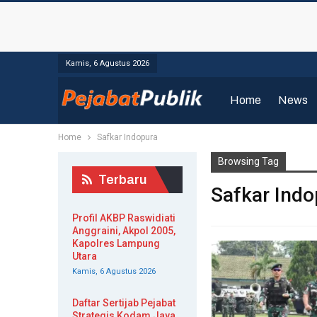
Kamis, 6 Agustus 2026
Home
News
Home
Safkar Indopura
Browsing Tag
Terbaru
Safkar Indo
Profil AKBP Raswidiati
Anggraini, Akpol 2005,
Kapolres Lampung
Utara
Kamis, 6 Agustus 2026
Daftar Sertijab Pejabat
Strategis Kodam Jaya,