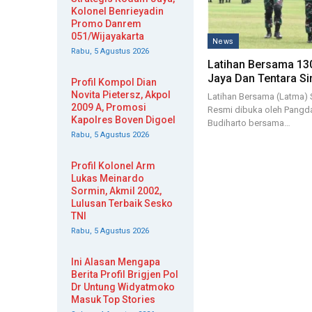
Kolonel Benrieyadin
Promo Danrem
051/Wijayakarta
News
Rabu, 5 Agustus 2026
Latihan Bersama 1
Jaya Dan Tentara S
Profil Kompol Dian
Novita Pietersz, Akpol
Latihan Bersama (Latma) 
2009 A, Promosi
Resmi dibuka oleh Pangd
Kapolres Boven Digoel
Budiharto bersama…
Rabu, 5 Agustus 2026
Profil Kolonel Arm
Lukas Meinardo
Sormin, Akmil 2002,
Lulusan Terbaik Sesko
TNI
Rabu, 5 Agustus 2026
Ini Alasan Mengapa
Berita Profil Brigjen Pol
Dr Untung Widyatmoko
Masuk Top Stories