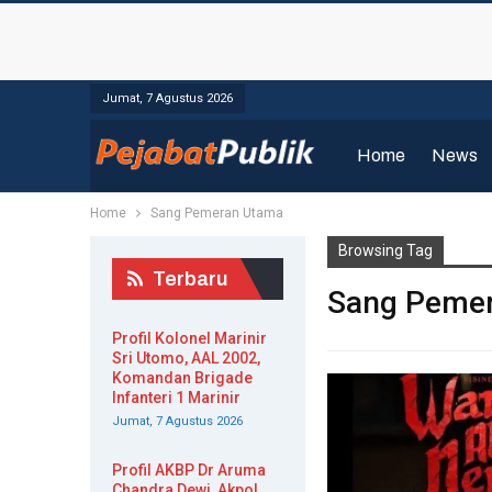
Jumat, 7 Agustus 2026
Home
News
Home
Sang Pemeran Utama
Browsing Tag
Terbaru
Sang Peme
Profil Kolonel Marinir
Sri Utomo, AAL 2002,
Komandan Brigade
Infanteri 1 Marinir
Jumat, 7 Agustus 2026
Profil AKBP Dr Aruma
Chandra Dewi, Akpol