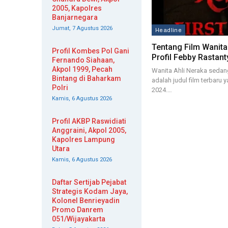
2005, Kapolres
Banjarnegara
Jumat, 7 Agustus 2026
Headline
Tentang Film Wanita
Profil Kombes Pol Gani
Profil Febby Rastan
Fernando Siahaan,
Akpol 1999, Pecah
Wanita Ahli Neraka sedang
Bintang di Baharkam
adalah judul film terbaru 
Polri
2024.…
Kamis, 6 Agustus 2026
Profil AKBP Raswidiati
Anggraini, Akpol 2005,
Kapolres Lampung
Utara
Kamis, 6 Agustus 2026
Daftar Sertijab Pejabat
Strategis Kodam Jaya,
Kolonel Benrieyadin
Promo Danrem
051/Wijayakarta