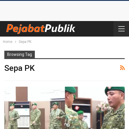
Home
Sepa PK
Browsing Tag
Sepa PK