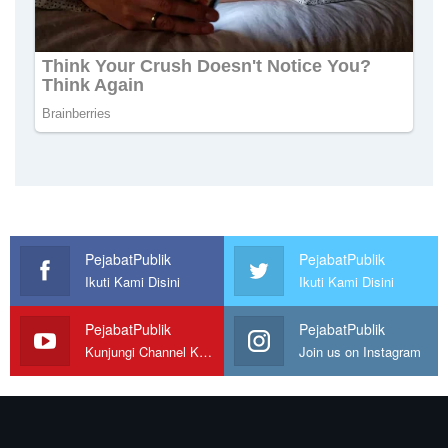
PejabatPublik
PejabatPublik
Ikuti Kami Disini
Ikuti Kami Disini
PejabatPublik
PejabatPublik
Kunjungi Channel Kami
Join us on Instagram