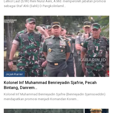
Letkol Laut (S/W) Reni Nurul Aeni, A.Md. memperoleh jabatan promosi
sebagai Staf Ahli (Sahli) D Pangkolinlamil…
Jejak Karier
Kolonel Inf Muhammad Benrieyadin Sjafrie, Pecah
Bintang, Danrem…
Kolonel Inf Muhammad Benrieyadin Sjafrie (Benrieyadin Sjamsoeddin)
mendapatkan promosi menjadi Komandan Korem…