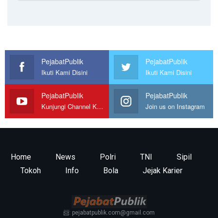
PejabatPublik
PejabatPublik
Ikuti Kami Disini
Ikuti Kami Disini
PejabatPublik
PejabatPublik
Kunjungi Channel Kami
Join us on Instagram
Home
News
Polri
TNI
Sipil
Tokoh
Info
Bola
Jejak Karier
📨: pejabatpublik.com@gmail.com