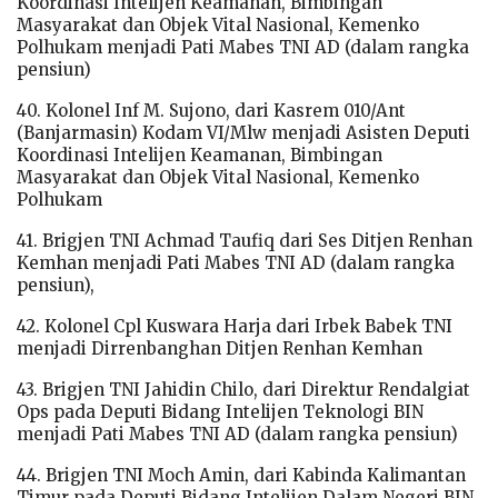
Koordinasi Intelijen Keamanan, Bimbingan
Masyarakat dan Objek Vital Nasional, Kemenko
Polhukam menjadi Pati Mabes TNI AD (dalam rangka
pensiun)
40. Kolonel Inf M. Sujono, dari Kasrem 010/Ant
(Banjarmasin) Kodam VI/Mlw menjadi Asisten Deputi
Koordinasi Intelijen Keamanan, Bimbingan
Masyarakat dan Objek Vital Nasional, Kemenko
Polhukam
41. Brigjen TNI Achmad Taufiq dari Ses Ditjen Renhan
Kemhan menjadi Pati Mabes TNI AD (dalam rangka
pensiun),
42. Kolonel Cpl Kuswara Harja dari Irbek Babek TNI
menjadi Dirrenbanghan Ditjen Renhan Kemhan
43. Brigjen TNI Jahidin Chilo, dari Direktur Rendalgiat
Ops pada Deputi Bidang Intelijen Teknologi BIN
menjadi Pati Mabes TNI AD (dalam rangka pensiun)
44. Brigjen TNI Moch Amin, dari Kabinda Kalimantan
Timur pada Deputi Bidang Intelijen Dalam Negeri BIN