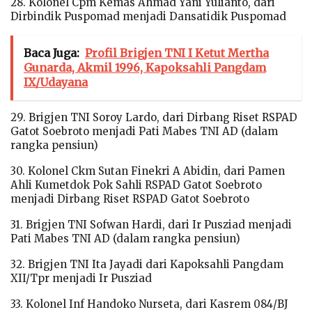
28. Kolonel Cpm Kemas Ahmad Yani Yulianto, dari
Dirbindik Puspomad menjadi Dansatidik Puspomad
Baca Juga:
Profil Brigjen TNI I Ketut Mertha
Gunarda, Akmil 1996, Kapoksahli Pangdam
IX/Udayana
29. Brigjen TNI Soroy Lardo, dari Dirbang Riset RSPAD
Gatot Soebroto menjadi Pati Mabes TNI AD (dalam
rangka pensiun)
30. Kolonel Ckm Sutan Finekri A Abidin, dari Pamen
Ahli Kumetdok Pok Sahli RSPAD Gatot Soebroto
menjadi Dirbang Riset RSPAD Gatot Soebroto
31. Brigjen TNI Sofwan Hardi, dari Ir Pusziad menjadi
Pati Mabes TNI AD (dalam rangka pensiun)
32. Brigjen TNI Ita Jayadi dari Kapoksahli Pangdam
XII/Tpr menjadi Ir Pusziad
33. Kolonel Inf Handoko Nurseta, dari Kasrem 084/BJ