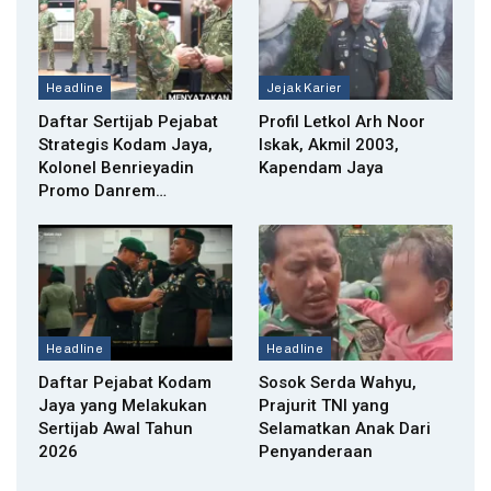
Headline
Jejak Karier
Daftar Sertijab Pejabat
Profil Letkol Arh Noor
Strategis Kodam Jaya,
Iskak, Akmil 2003,
Kolonel Benrieyadin
Kapendam Jaya
Promo Danrem…
Headline
Headline
Daftar Pejabat Kodam
Sosok Serda Wahyu,
Jaya yang Melakukan
Prajurit TNI yang
Sertijab Awal Tahun
Selamatkan Anak Dari
2026
Penyanderaan