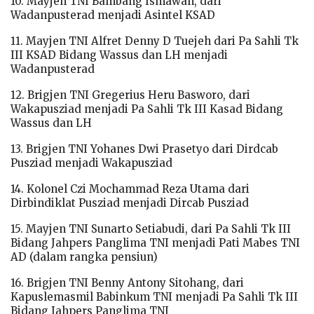
10. Mayjen TNI Bambang Ismawan, dari
Wadanpusterad menjadi Asintel KSAD
11. Mayjen TNI Alfret Denny D Tuejeh dari Pa Sahli Tk
III KSAD Bidang Wassus dan LH menjadi
Wadanpusterad
12. Brigjen TNI Gregerius Heru Basworo, dari
Wakapusziad menjadi Pa Sahli Tk III Kasad Bidang
Wassus dan LH
13. Brigjen TNI Yohanes Dwi Prasetyo dari Dirdcab
Pusziad menjadi Wakapusziad
14. Kolonel Czi Mochammad Reza Utama dari
Dirbindiklat Pusziad menjadi Dircab Pusziad
15. Mayjen TNI Sunarto Setiabudi, dari Pa Sahli Tk III
Bidang Jahpers Panglima TNI menjadi Pati Mabes TNI
AD (dalam rangka pensiun)
16. Brigjen TNI Benny Antony Sitohang, dari
Kapuslemasmil Babinkum TNI menjadi Pa Sahli Tk III
Bidang Jahpers Panglima TNI