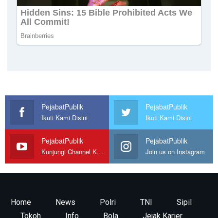
PejabatPublik
PejabatPublik
Ikuti Kami Disini
Ikuti Kami Disini
PejabatPublik
PejabatPublik
Kunjungi Channel Kami
Join us on Instagram
Home
News
Polri
TNI
Sipil
Tokoh
Info
Bola
Jejak Karier