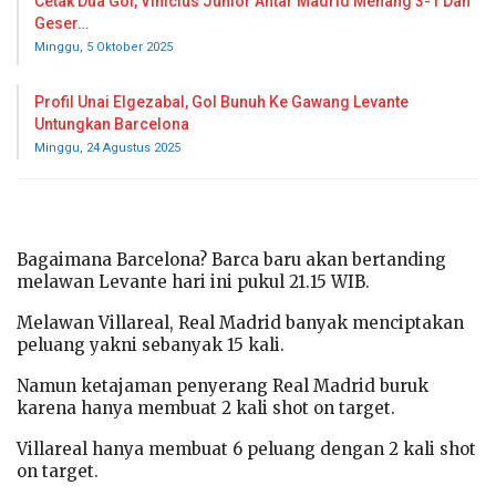
Cetak Dua Gol, Vinicius Junior Antar Madrid Menang 3-1 Dan
Geser…
Minggu, 5 Oktober 2025
Profil Unai Elgezabal, Gol Bunuh Ke Gawang Levante
Untungkan Barcelona
Minggu, 24 Agustus 2025
Bagaimana Barcelona? Barca baru akan bertanding
melawan Levante hari ini pukul 21.15 WIB.
Melawan Villareal, Real Madrid banyak menciptakan
peluang yakni sebanyak 15 kali.
Namun ketajaman penyerang Real Madrid buruk
karena hanya membuat 2 kali shot on target.
Villareal hanya membuat 6 peluang dengan 2 kali shot
on target.