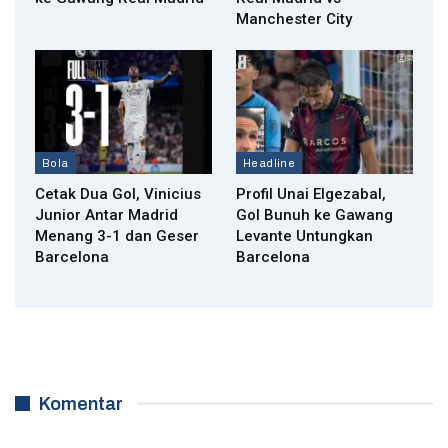
Manchester City
Bola
Headline
Cetak Dua Gol, Vinicius
Profil Unai Elgezabal,
Junior Antar Madrid
Gol Bunuh ke Gawang
Menang 3-1 dan Geser
Levante Untungkan
Barcelona
Barcelona
Komentar