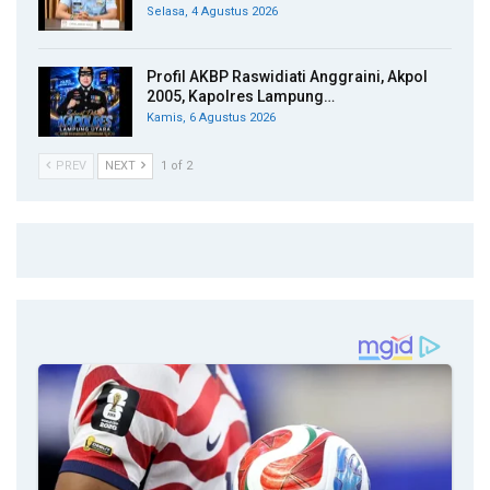
Selasa, 4 Agustus 2026
Profil AKBP Raswidiati Anggraini, Akpol
2005, Kapolres Lampung…
Kamis, 6 Agustus 2026
PREV
NEXT
1 of 2