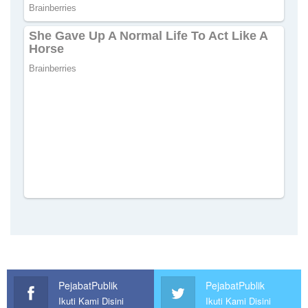
PejabatPublik
PejabatPublik
Ikuti Kami Disini
Ikuti Kami Disini