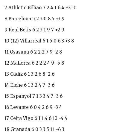
7 Athletic Bilbao 7 2 4 1 6 4 +2 10
8 Barcelona 5 2 3 0 8 5 +3 9
9 Real Betis 6 2 3 1 9 7 +2 9
10 (12) Villarreal 6 1 5 0 6 3 +3 8
11 Osasuna 6 2 2 2 7 9 -2 8
12 Mallorca 6 2 2 2 4 9 -5 8
13 Cadiz 6 1 3 2 6 8 -2 6
14 Elche 6 1 3 2 4 7 -3 6
15 Espanyol 7 1 3 3 4 7 -3 6
16 Levante 6 0 4 2 6 9 -3 4
17 Celta Vigo 6 1 1 4 6 10 -4 4
18 Granada 6 0 3 3 5 11 -6 3