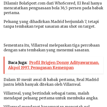
Dilansir BolaSport.com dari WhoScored, El Real hanya
mencatatkan penguasaan bola 36,5 persen pada babak
pertama.
Peluang yang dihadirkan Madrid berjumlah 7, tetapi
tanpa tembakan tepat sasaran atau shot on target.
Sementara itu, Villarreal melepaskan tiga percobaan
dengan satu tembakan yang menemui sasaran.
Baca Juga:
Profil Brigjen Donny Adityawarman,
Akpol 1997, Penugasan Kemenpan
Dalam 10 menit awal di babak pertama, Real Madrid
justru lebih banyak ditekan oleh Villarreal.
Villarreal, yang bertindak sebagai tamu, malah
mendapat peluang pertama untuk membuka angka.
Villarreal mendapat kesempatan mencetak gol