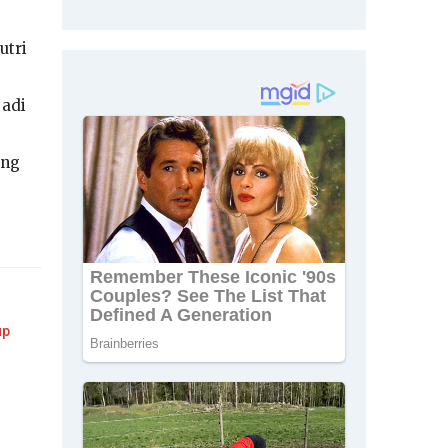
utri
jadi
ang
up