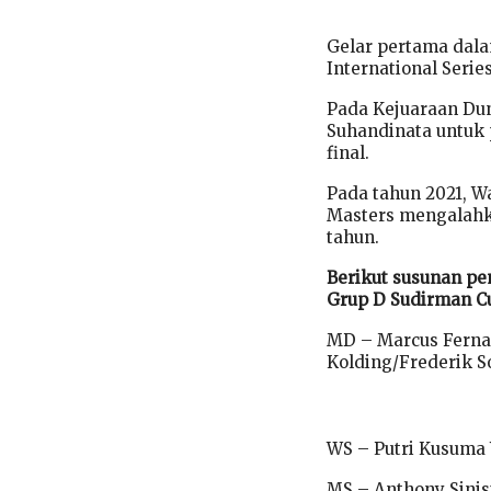
Gelar pertama dala
International Seri
Pada Kejuaraan Dun
Suhandinata untuk 
final.
Pada tahun 2021, W
Masters mengalahka
tahun.
Berikut susunan pe
Grup D Sudirman Cu
MD – Marcus Fernal
Kolding/Frederik S
WS – Putri Kusuma 
MS – Anthony Sinis