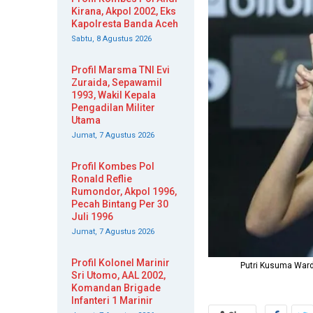
Kirana, Akpol 2002, Eks
Kapolresta Banda Aceh
Sabtu, 8 Agustus 2026
Profil Marsma TNI Evi
Zuraida, Sepawamil
1993, Wakil Kepala
Pengadilan Militer
Utama
Jumat, 7 Agustus 2026
Profil Kombes Pol
Ronald Reflie
Rumondor, Akpol 1996,
Pecah Bintang Per 30
Juli 1996
Jumat, 7 Agustus 2026
Profil Kolonel Marinir
Putri Kusuma Warda
Sri Utomo, AAL 2002,
Komandan Brigade
Infanteri 1 Marinir