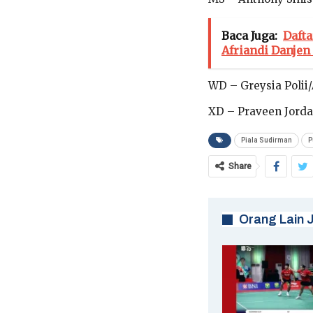
Baca Juga:
Dafta
Afriandi Danje
WD – Greysia Polii
XD – Praveen Jorda
Piala Sudirman
P
Share
Orang Lain 