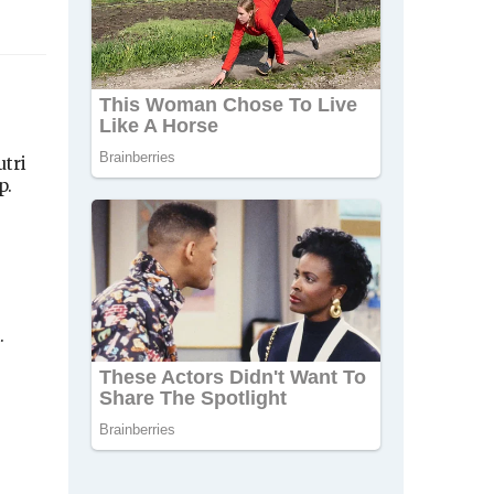
tri
p.
.