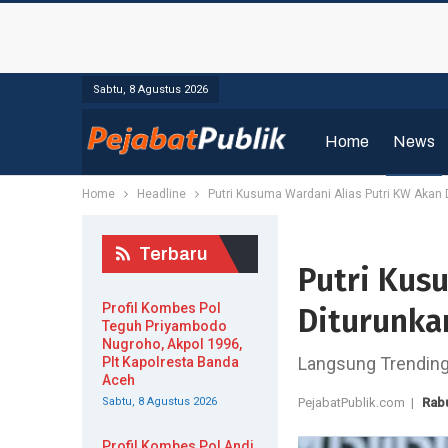
Sabtu, 8 Agustus 2026
Home
News
Home
Headline
Putri Kusuma Wardani Alias Putri KW Akan
Terbaru
Putri Kus
Profil Kombes Pol
Diturunka
Teguh Priyambodo
Nugroho, Akpol 1996,
Langsung Trending
Plt Kapolresta Banda
Aceh
Sabtu, 8 Agustus 2026
PejabatPublik.com |
Rab
Profil Kombes Pol Andi