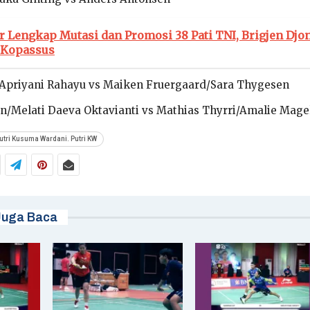
r Lengkap Mutasi dan Promosi 38 Pati TNI, Brigjen Djo
n Kopassus
/Apriyani Rahayu vs Maiken Fruergaard/Sara Thygesen
n/Melati Daeva Oktavianti vs Mathias Thyrri/Amalie Mag
utri Kusuma Wardani. Putri KW
Juga Baca