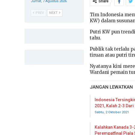
Jumat, 7 Agustus 2026
Share
PREV
NEXT
Tim Indonesia mem
KW) dalam susunan
Putri KW pun trend
tahu.
Publik tak terlalu
tiruan atau putri tir
Nyatanya kini mer
Wardani pemain tun
JANGAN LEWATKAN
Indonesia Tersingki
2021, Kalah 2-3 Dari
Sabtu, 2 Oktober 2021
Kalahkan Kanada 3-2
Perempatfinal Piala