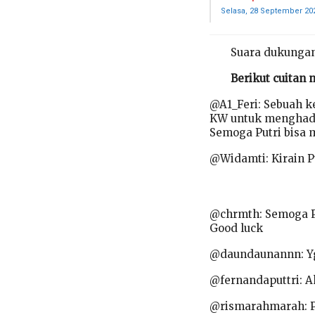
Selasa, 28 September 20
Suara dukungan
Berikut cuitan 
@A1_Feri: Sebuah k
KW untuk menghadap
Semoga Putri bisa 
@Widamti: Kirain Pu
@chrmth: Semoga P
Good luck
@daundaunannn: Yg 
@fernandaputtri: A
@rismarahmarah: P