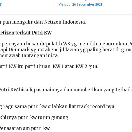
21
Minggu, 26 September 2021
 pun mengalir dari Netizen Indonesia.
netizen terkait Putri KW
epercayaan besar dr pelatih WS yg memilih menurunkan Pu
i Denmark yg notabene jd lawan yg paling berat di grou
menjawab tantangan ini.ta
tri KW itu putri tiruan, KW 1 atau KW 2 gitu.
utri KW bisa lepas mainnya dan memberikan yang terbaik
ragu sama putri kw silahkan liat track record nya.
khirnya putri kw turun gunung
enasaran sm putri kw