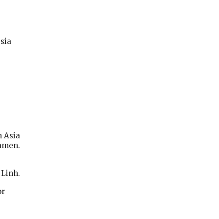
sia
n Asia
amen.
 Linh.
or