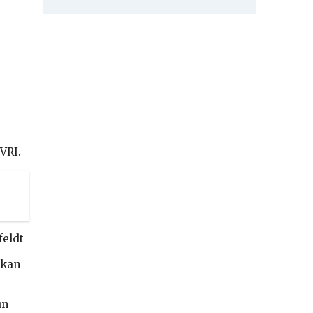
VRI.
feldt
nkan
un