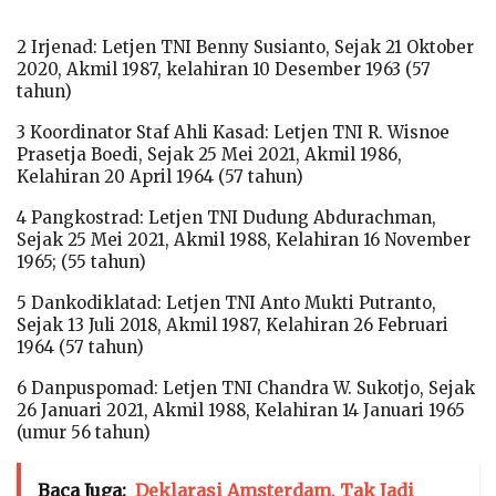
2 Irjenad: Letjen TNI Benny Susianto, Sejak 21 Oktober
2020, Akmil 1987, kelahiran 10 Desember 1963 (57
tahun)
3 Koordinator Staf Ahli Kasad: Letjen TNI R. Wisnoe
Prasetja Boedi, Sejak 25 Mei 2021, Akmil 1986,
Kelahiran 20 April 1964 (57 tahun)
4 Pangkostrad: Letjen TNI Dudung Abdurachman,
Sejak 25 Mei 2021, Akmil 1988, Kelahiran 16 November
1965; (55 tahun)
5 Dankodiklatad: Letjen TNI Anto Mukti Putranto,
Sejak 13 Juli 2018, Akmil 1987, Kelahiran 26 Februari
1964 (57 tahun)
6 Danpuspomad: Letjen TNI Chandra W. Sukotjo, Sejak
26 Januari 2021, Akmil 1988, Kelahiran 14 Januari 1965
(umur 56 tahun)
Baca Juga:
Deklarasi Amsterdam, Tak Jadi