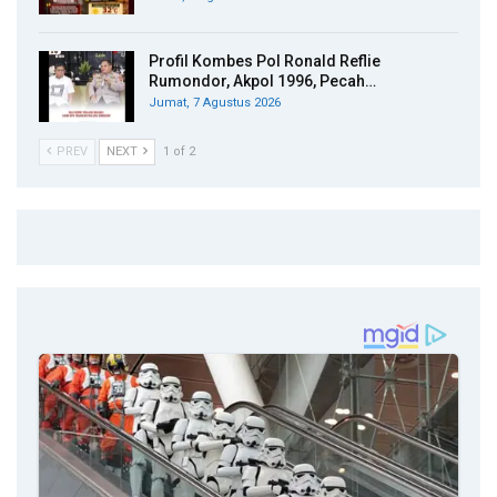
Profil Kombes Pol Ronald Reflie
Rumondor, Akpol 1996, Pecah…
Jumat, 7 Agustus 2026
PREV
NEXT
1 of 2