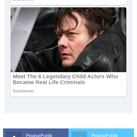
PejabatPublik
PejabatPublik