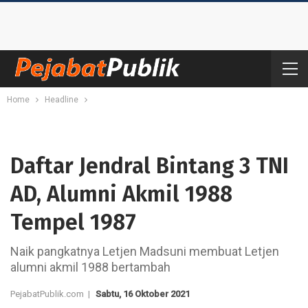
Home
Headline
Daftar Jendral Bintang 3 TNI
AD, Alumni Akmil 1988
Tempel 1987
Naik pangkatnya Letjen Madsuni membuat Letjen
alumni akmil 1988 bertambah
PejabatPublik.com |
Sabtu, 16 Oktober 2021