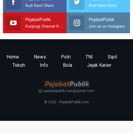
Ikuti Kami Disini
Ikuti Kami Disini
PejabatPublik
PejabatPublik
Kunjungi Channel Kami
Join us on Instagram
Home
News
Polri
TNI
Sipil
Tokoh
Info
Bola
Jejak Karier
📨: pejabatpublik.com@gmail.com
© 2026 - PejabatPublik.com
Tentang Kami
—
Redaksi
—
Info Iklan
—
Kontak
—
Pedoman Media Siber