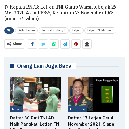
17 Kepala BNPB: Letjen TNI Ganip Warsito, Sejak 25
Mei 2021, Akmil 1986, Kelahiran 23 November 1963
(umur 57 tahun)
Daftar Letjen
Jendral Bintang 3
Letjen
Letjen TNI Madsuni
Share
Orang Lain Juga Baca
News
Headline
Daftar 30 Pati TNI AD
Daftar 17 Letjen Per 4
Naik Pangkat, Letjen TNI
November 2021, Siapa