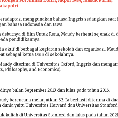
l Komjen Pol Ahmad Dofiri, Akpol 1989, Masuk Purna,
akapolri
eradaptasi menggunakan bahasa Inggris sedangkan saat i
gan bahasa Indonesia dan Jawa.
 debutnya di film Untuk Rena, Maudy berhenti sejenak di 
pada pendidikannya.
ia aktif di berbagai kegiatan sekolah dan organisasi. Mau
at sebagai ketua OSIS di sekolahnya.
 Maudy diterima di Universitas Oxford, Inggris dan mengam
ics, Philosophy, and Economics).
inya bulan September 2013 dan lulus pada tahun 2016.
udy berencana melanjutkan S2. Ia berhasil diterima di du
 dunia yaitu Universitas Harvard dan Universitas Stanford
 kuliah di Universitas Stanford dan lulus pada tahun 202