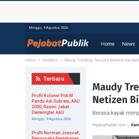
Minggu, 9 Agustus 2026
Home
News
Home
Headline
Maudy Trending, Ternyata Berawal dari Ne
Terbaru
Maudy Tre
Profil Kolonel Pnb M
Netizen B
Pandu Adi Subrata, AAU
2000, Resmi Jabat
Berasa kayak mimp
Danwingtar AAU
Minggu, 9 Agustus 2026
PejabatPublik.com |
Kam
Profil Norman Joesoef,
Pengusaha Pertahanan