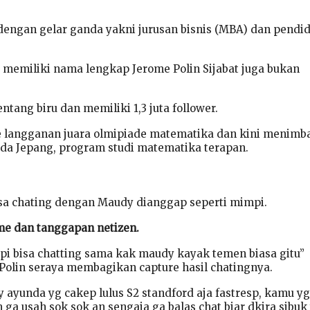
1 dengan gelar ganda yakni jurusan bisnis (MBA) dan pendi
memiliki nama lengkap Jerome Polin Sijabat juga bukan
tang biru dan memiliki 1,3 juta follower.
e langganan juara olmipiade matematika dan kini menimb
eda Jepang, program studi matematika terapan.
sa chating dengan Maudy dianggap seperti mimpi.
ome dan tanggapan netizen.
i bisa chatting sama kak maudy kayak temen biasa gitu”
olin seraya membagikan capture hasil chatingnya.
ayunda yg cakep lulus S2 standford aja fastresp, kamu yg
ga usah sok sok an sengaja ga balas chat biar dkira sibuk