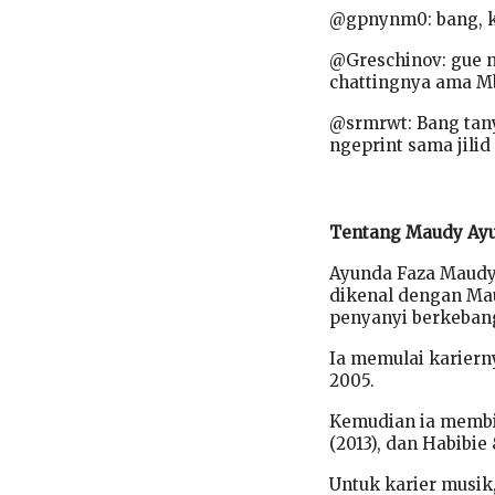
@gpnynm0: bang, k
@Greschinov: gue n
chattingnya ama M
@srmrwt: Bang tan
ngeprint sama jilid
Tentang Maudy Ay
Ayunda Faza Maudya,
dikenal dengan Mau
penyanyi berkeban
Ia memulai kariern
2005.
Kemudian ia membin
(2013), dan Habibie 
Untuk karier musik