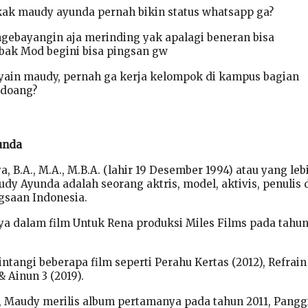
ak maudy ayunda pernah bikin status whatsapp ga?
gebayangin aja merinding yak apalagi beneran bisa
bak Mod begini bisa pingsan gw
yain maudy, pernah ga kerja kelompok di kampus bagian
 doang?
unda
 B.A., M.A., M.B.A. (lahir 19 Desember 1994) atau yang leb
dy Ayunda adalah seorang aktris, model, aktivis, penulis 
gsaan Indonesia.
ya dalam film Untuk Rena produksi Miles Films pada tahu
tangi beberapa film seperti Perahu Kertas (2012), Refrain
& Ainun 3 (2019).
, Maudy merilis album pertamanya pada tahun 2011, Pangg