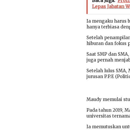
Baca Juga:
Profi
Lepas Jabatan W
Ia mengaku harus b
hanya terbiasa den
Setelah penampilan
hiburan dan fokus 
Saat SMP dan SMA, 
juga pernah menjab
Setelah lulus SMA,
jurusan P.P.E (Polit
Maudy memulai stud
Pada tahun 2019, Ma
universitas ternama
Ia memutuskan untuk