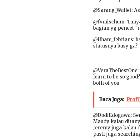
@Sarang_Wallet: Ast
@fvmischum: Tanyai
bagian yg pencet “n
@ilham_febrians: b
statusnya busy ga?
@VeraTheBestOne: w
learn to be so good
both of you
Baca Juga:
Prof
@DodiEdogawa: Sem
Maudy kalau ditanya
Jeremy juga kalau 
pasti juga searchin