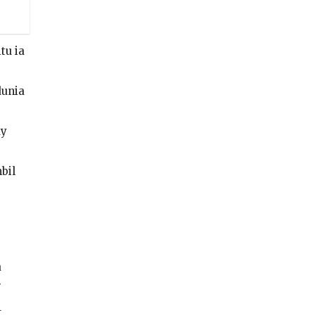
tu ia
dunia
dy
bil
a
.
1