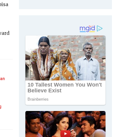
bisa
vard
Dan
g