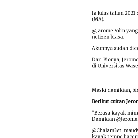
Ia lulus tahun 202
(MA).
@JaromePolin yang 
netizen biasa.
Akunnya sudah dicen
Dari Bionya, Jerom
di Universitas Was
Meski demikian, bi
Berikut cuitan Jer
“Berasa kayak mimp
Demikian @JeromeP
@Chalam3et: maudy 
kayak tempe bacem 