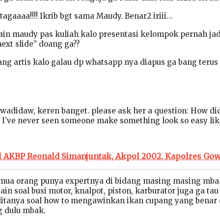
agaaaa!!!! Ikrib bgt sama Maudy. Benar2 iriii…
n maudy pas kuliah kalo presentasi kelompok pernah jad
ext slide” doang ga??
ang artis kalo galau dp whatsapp nya diapus ga bang terus
adidaw, keren banget. please ask her a question: How di
? I’ve never seen someone make something look so easy li
il AKBP Reonald Simanjuntak, Akpol 2002, Kapolres Go
ua orang punya expertnya di bidang masing masing mba
in soal busi motor, knalpot, piston, karburator juga ga tau 
ditanya soal how to mengawinkan ikan cupang yang benar 
g dulu mbak.