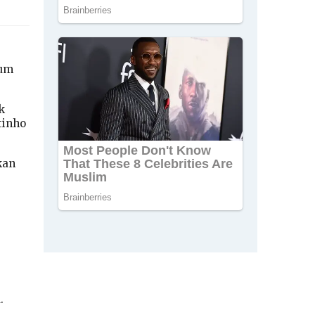
lum
k
tinho
kan
.