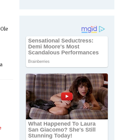
 Ole
a
e