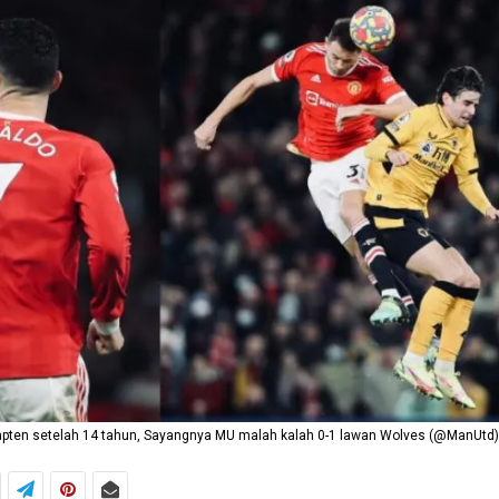
apten setelah 14 tahun, Sayangnya MU malah kalah 0-1 lawan Wolves (@ManUtd)