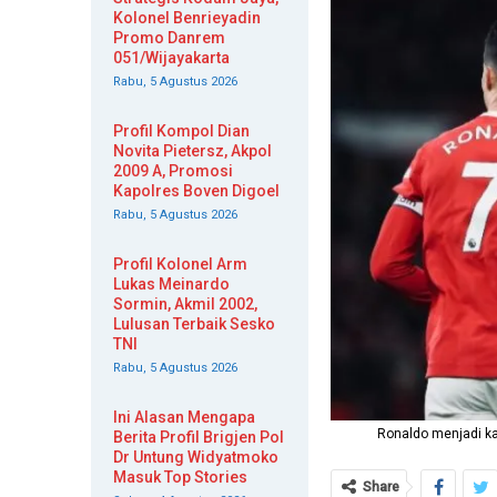
Kolonel Benrieyadin
Promo Danrem
051/Wijayakarta
Rabu, 5 Agustus 2026
Profil Kompol Dian
Novita Pietersz, Akpol
2009 A, Promosi
Kapolres Boven Digoel
Rabu, 5 Agustus 2026
Profil Kolonel Arm
Lukas Meinardo
Sormin, Akmil 2002,
Lulusan Terbaik Sesko
TNI
Rabu, 5 Agustus 2026
Ini Alasan Mengapa
Ronaldo menjadi k
Berita Profil Brigjen Pol
Dr Untung Widyatmoko
Masuk Top Stories
Share