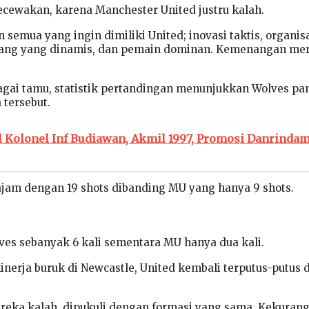
cewakan, karena Manchester United justru kalah.
emua yang ingin dimiliki United; inovasi taktis, organisa
ang yang dinamis, dan pemain dominan. Kemenangan me
gai tamu, statistik pertandingan menunjukkan Wolves pa
tersebut.
l Kolonel Inf Budiawan, Akmil 1997, Promosi Danrinda
tajam dengan 19 shots dibanding MU yang hanya 9 shots.
lves sebanyak 6 kali sementara MU hanya dua kali.
inerja buruk di Newcastle, United kembali terputus-putus 
ereka kalah, dipukuli dengan formasi yang sama. Kekuran