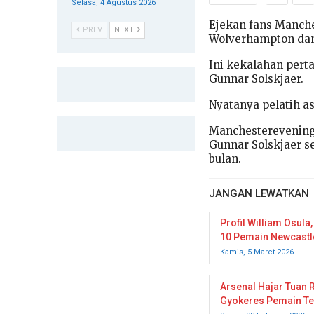
Selasa, 4 Agustus 2026
Ejekan fans Manche
PREV
NEXT
Wolverhampton dan
Ini kekalahan pert
Gunnar Solskjaer.
Nyatanya pelatih as
Manchesterevening
Gunnar Solskjaer s
bulan.
JANGAN LEWATKAN
Profil William Osul
10 Pemain Newcast
Kamis, 5 Maret 2026
Arsenal Hajar Tuan 
Gyokeres Pemain Te