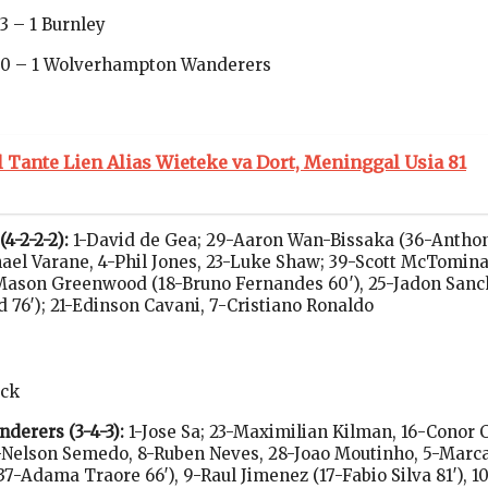
3 – 1 Burnley
 0 – 1 Wolverhampton Wanderers
l Tante Lien Alias Wieteke va Dort, Meninggal Usia 81
4-2-2-2):
1-David de Gea; 29-Aaron Wan-Bissaka (36-Antho
hael Varane, 4-Phil Jones, 23-Luke Shaw; 39-Scott McTominay
Mason Greenwood (18-Bruno Fernandes 60′), 25-Jadon Sanc
 76′); 21-Edinson Cavani, 7-Cristiano Ronaldo
ick
erers (3-4-3):
1-Jose Sa; 23-Maximilian Kilman, 16-Conor 
-Nelson Semedo, 8-Ruben Neves, 28-Joao Moutinho, 5-Marcal
7-Adama Traore 66′), 9-Raul Jimenez (17-Fabio Silva 81′), 1