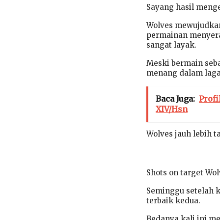
Sayang hasil menge
Wolves mewujudkan s
permainan menyer
sangat layak.
Meski bermain seba
menang dalam laga 
Baca Juga:
Profi
XIV/Hsn
Wolves jauh lebih 
Shots on target Wo
Seminggu setelah k
terbaik kedua.
Bedanya kali ini m