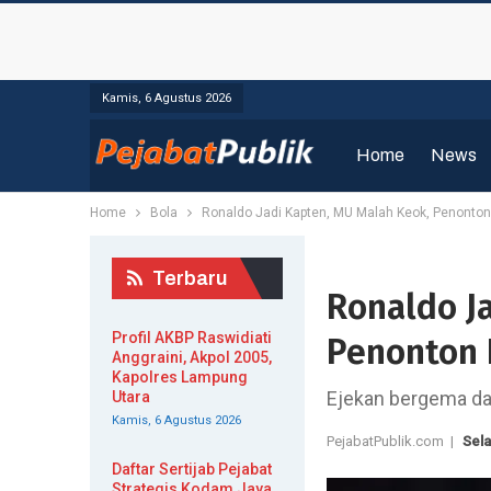
Kamis, 6 Agustus 2026
Home
News
Home
Bola
Ronaldo Jadi Kapten, MU Malah Keok, Penonton
Terbaru
Ronaldo J
Profil AKBP Raswidiati
Penonton 
Anggraini, Akpol 2005,
Kapolres Lampung
Ejekan bergema da
Utara
Kamis, 6 Agustus 2026
PejabatPublik.com |
Sela
Daftar Sertijab Pejabat
Strategis Kodam Jaya,