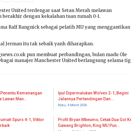
ster United terdengar saat Setan Merah melawan
 berakhir dengan kekalahan tuan rumah 0-1.
ama Ralf Rangnick sebagai pelatih MU yang menggantikan
al Jerman itu tak sebaik yanh diharapkan.
news.co.uk pun membuat perbandingan, bulan madu Ole
ebagai manajer Manchester United berlangsung selama tig
a, Penentu Kemenangan
Ipul Dipermalukan Wolves 2-1, Begini
le Lawan Man…
Jalannya Pertandingan Dan…
Rabu, 4 Maret 2026
Rumah Spurs 4-1, Viktor
Profil Bryan Mbeumo, Cetak Dua Gol K
rbaik
Gawang Brighton, King MU Pun…