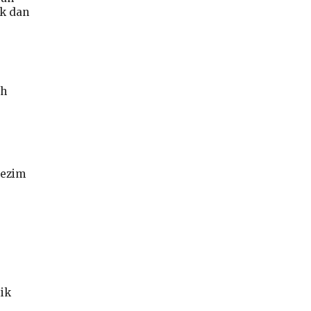
ek dan
ih
rezim
ik