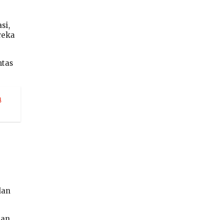
si,
reka
ntas
m
dan
gan