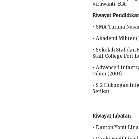
Virawanti, B.A.
Riwayat Pendidika
• SMA Taruna Nusan
• Akademi Militer (
• Sekolah Staf da
Staff College Fort 
• Advanced Infantry
tahun (2003)
• S-2 Hubungan Inte
Serikat
Riwayat Jabatan
• Danton Yonif Lin
• Danki Yonif Linu