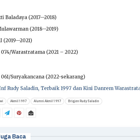
kti Baladaya (2017—2018)
Mulawarman (2018—2019)
RI (2019—2021)
074/Warastratama (2021 – 2022)
061/Suryakancana (2022-sekarang)
Inf Rudy Saladin, Terbaik 1997 dan Kini Danrem Warastra
wi
Akmil 1997
Alumni Akmil 1997
Brigjen Rudy Saladin
Juga Baca