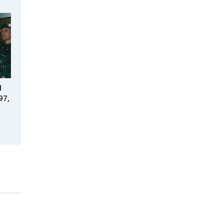
I
97,