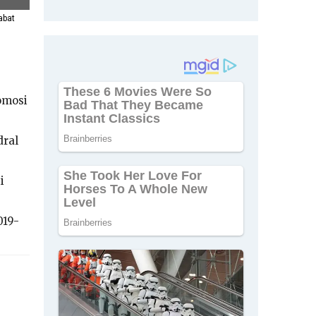
abat
omosi
dral
i
019-