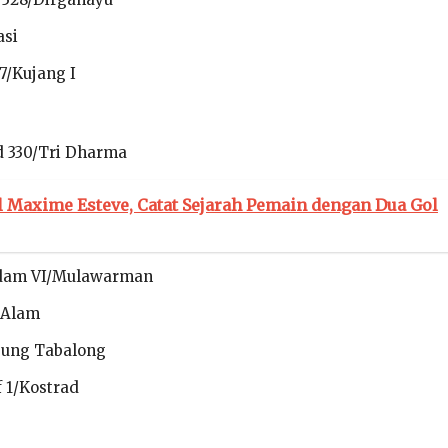
asi
17/Kujang I
d 330/Tri Dharma
l Maxime Esteve, Catat Sejarah Pemain dengan Dua Gol
odam VI/Mulawarman
a Alam
jung Tabalong
f 1/Kostrad