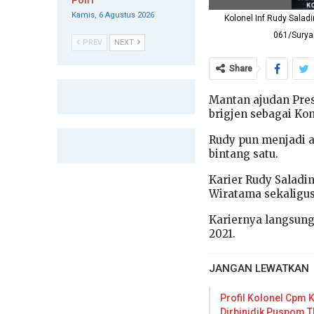
Polri
Kamis, 6 Agustus 2026
Kolonel Inf Rudy Sala
061/Surya
PREV
NEXT
Share
Mantan ajudan Pres
brigjen sebagai K
Rudy pun menjadi 
bintang satu.
Karier Rudy Saladi
Wiratama sekaligus 
Kariernya langsung
2021.
JANGAN LEWATKAN
Profil Kolonel Cpm K
Dirbinidik Puspom T