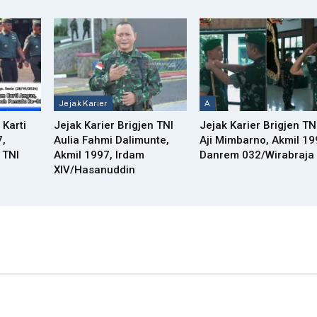
Jejak Karier
A
 Karti
Jejak Karier Brigjen TNI
Jejak Karier Brigjen TN
7,
Aulia Fahmi Dalimunte,
Aji Mimbarno, Akmil 19
 TNI
Akmil 1997, Irdam
Danrem 032/Wirabraja
XIV/Hasanuddin