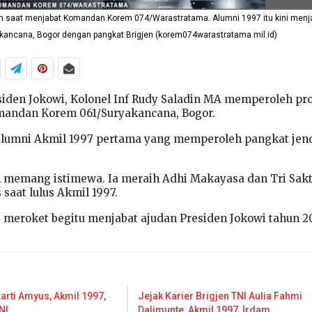
din saat menjabat Komandan Korem 074/Warastratama. Alumni 1997 itu kini menj
kancana, Bogor dengan pangkat Brigjen (korem074warastratama.mil.id)
iden Jokowi, Kolonel Inf Rudy Saladin MA memperoleh pr
omandan Korem 061/Suryakancana, Bogor.
alumni Akmil 1997 pertama yang memperoleh pangkat jen
n memang istimewa. Ia meraih Adhi Makayasa dan Tri Sakt
saat lulus Akmil 1997.
 meroket begitu menjabat ajudan Presiden Jokowi tahun 2
arti Amyus, Akmil 1997,
Jejak Karier Brigjen TNI Aulia Fahmi
NI
Dalimunte, Akmil 1997, Irdam…