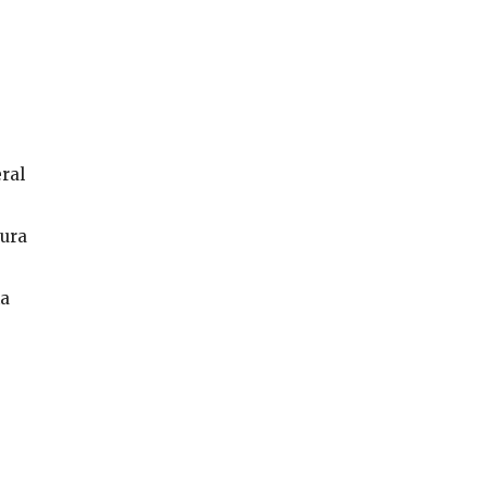
ral
pura
ka