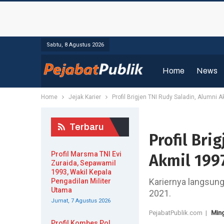
Sabtu, 8 Agustus 2026
Home
News
Home
Jejak Karier
Profil Brigjen TNI Rudy Saladin, Alumni
Terbaru
Profil Bri
Profil Marsma TNI Evi
Akmil 199
Zuraida, Sepawamil
1993, Wakil Kepala
Kariernya langsun
Pengadilan Militer
Utama
2021.
Jumat, 7 Agustus 2026
PejabatPublik.com |
Ming
Profil Kombes Pol