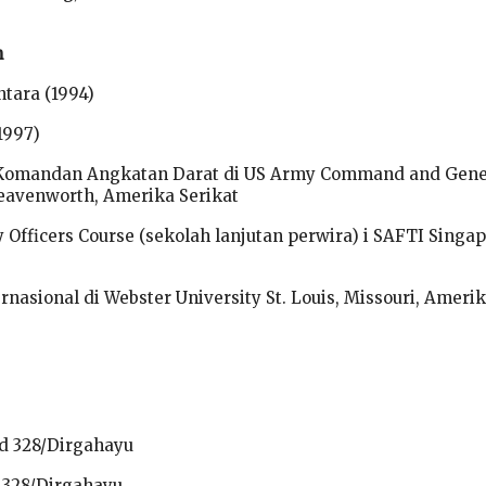
n
tara (1994)
1997)
n Komandan Angkatan Darat di US Army Command and Gene
Leavenworth, Amerika Serikat
 Officers Course (sekolah lanjutan perwira) i SAFTI Singa
rnasional di Webster University St. Louis, Missouri, Ameri
ud 328/Dirgahayu
d 328/Dirgahayu