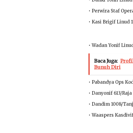
• Perwira Staf Oper
• Kasi Brigif Linud 
• Wadan Yonif Linu
Baca Juga:
Profi
Bunuh Diri
• Pabandya Ops K
• Danyonif 613/Raj
• Dandim 1008/Tan
• Waaspers Kasdivi