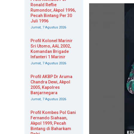
Ronald Reflie
Rumondor, Akpol 1996,
Pecah Bintang Per 30
Juli 1996
Jumat, 7 Agustus 2026
Profil Kolonel Marinir
Sri Utomo, AAL 2002,
Komandan Brigade
Infanteri 1 Marinir
Jumat, 7 Agustus 2026
Profil AKBP Dr Aruma
Chandra Dewi, Akpol
2005, Kapolres
Banjarnegara
Jumat, 7 Agustus 2026
Profil Kombes Pol Gani
Fernando Siahaan,
Akpol 1999, Pecah
Bintang di Baharkam