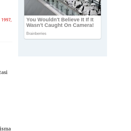
l 1997,
tasi
risma