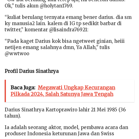
Ok,” tulis akun @holytan1769.
“kuliat berulang ternyata emang bener darius. dia sm
ky manusia2 lain. kalem di IG tp sedikit barbar di
twitter,” komentar @lisaindra76921:
“Pada kaget Darius kok bisa ngetweet ginian, heiii
netijen emang salahnya dmn, Ya Allah,” tulis
@wwtwoo
Profil Darius Sinathrya
Baca Juga:
Megawati Ungkap Kecurangan
Pilkada 2024, Salah Satunya Jawa Tengah
Darius Sinathrya Kartoprawiro lahir 21 Mei 1985 (36
tahun).
Ia adalah seorang aktor, model, pembawa acara dan
produser Indonesia keturunan Jawa dan Swiss