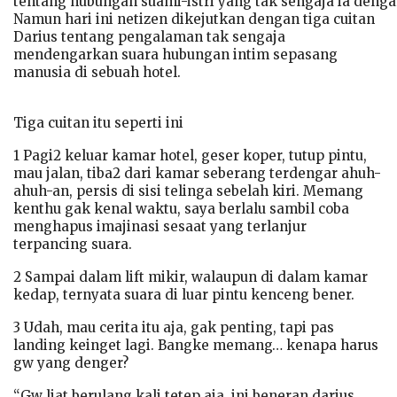
tentang hubungan suami-istri yang tak sengaja ia deng
Namun hari ini netizen dikejutkan dengan tiga cuitan
Darius tentang pengalaman tak sengaja
mendengarkan suara hubungan intim sepasang
manusia di sebuah hotel.
Tiga cuitan itu seperti ini
1 Pagi2 keluar kamar hotel, geser koper, tutup pintu,
mau jalan, tiba2 dari kamar seberang terdengar ahuh-
ahuh-an, persis di sisi telinga sebelah kiri. Memang
kenthu gak kenal waktu, saya berlalu sambil coba
menghapus imajinasi sesaat yang terlanjur
terpancing suara.
2 Sampai dalam lift mikir, walaupun di dalam kamar
kedap, ternyata suara di luar pintu kenceng bener.
3 Udah, mau cerita itu aja, gak penting, tapi pas
landing keinget lagi. Bangke memang… kenapa harus
gw yang denger?
“Gw liat berulang kali tetep aja, ini beneran darius.