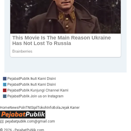
PejabatPublik
Ikuti Kami Disini
PejabatPublik
Ikuti Kami Disini
PejabatPublik
Kunjungi Channel Kami
PejabatPublik
Join us on Instagram
Home
News
Polri
TNI
Sipil
Tokoh
Info
Bola
Jejak Karier
📨: pejabatpublik.com@gmail.com
© 2026 - PejabatPublik.com