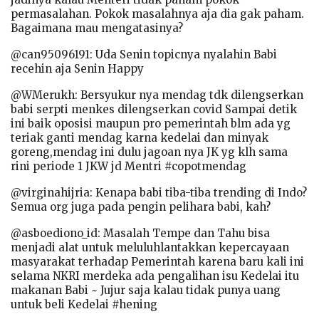
permasalahan. Pokok masalahnya aja dia gak paham.
Bagaimana mau mengatasinya?
@can95096191: Uda Senin topicnya nyalahin Babi
recehin aja Senin Happy
@WMerukh: Bersyukur nya mendag tdk dilengserkan
babi serpti menkes dilengserkan covid Sampai detik
ini baik oposisi maupun pro pemerintah blm ada yg
teriak ganti mendag karna kedelai dan minyak
goreng,mendag ini dulu jagoan nya JK yg klh sama
rini periode 1 JKW jd Mentri #copotmendag
@virginahijria: Kenapa babi tiba-tiba trending di Indo?
Semua org juga pada pengin pelihara babi, kah?
@asboediono_id: Masalah Tempe dan Tahu bisa
menjadi alat untuk meluluhlantakkan kepercayaan
masyarakat terhadap Pemerintah karena baru kali ini
selama NKRI merdeka ada pengalihan isu Kedelai itu
makanan Babi ~ Jujur saja kalau tidak punya uang
untuk beli Kedelai #hening