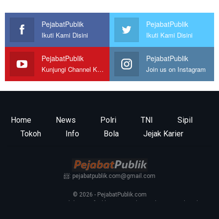
PejabatPublik
PejabatPublik
Ikuti Kami Disini
Ikuti Kami Disini
PejabatPublik
PejabatPublik
Kunjungi Channel Kami
Join us on Instagram
Home
News
Polri
TNI
Sipil
Tokoh
Info
Bola
Jejak Karier
📨: pejabatpublik.com@gmail.com
© 2026 - PejabatPublik.com
Tentang Kami
—
Redaksi
—
Info Iklan
—
Kontak
—
Pedoman Media Siber