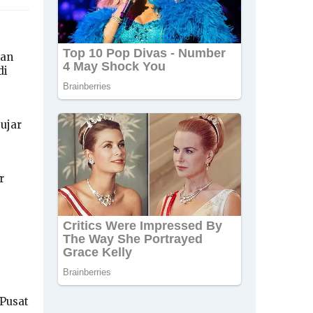
kan
di
ujar
r
Pusat