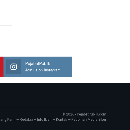
PejabatPublik
Join us on Instagram
© 2026 - PejabatPublik.com
tang Kami
—
Redaksi
—
Info Iklan
—
Kontak
—
Pedoman Media Siber