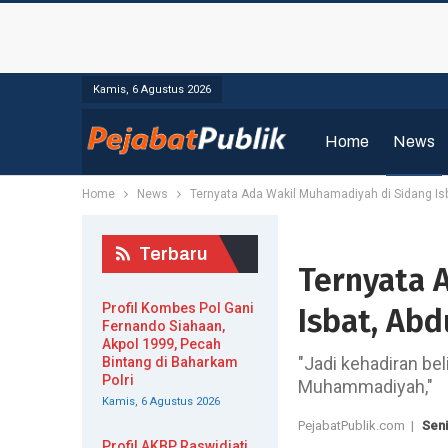
Kamis, 6 Agustus 2026
Home
News
Home
News
Ternyata Ada Wakil Muhamadiyah di Sidang Isb
Terbaru
Ternyata 
Profil Kombes Pol Gani
Isbat, Abd
Fernando Siahaan,
Akpol 1999, Pecah
"Jadi kehadiran bel
Bintang di Baharkam
Polri
Muhammadiyah,"
Kamis, 6 Agustus 2026
PejabatPublik.com |
Seni
Profil AKBP Raswidiati