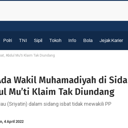
Polri
TNI
Sipil
Tokoh
Info
Bola
Jejak Karier
at, Abdul Mu’ti Klaim Tak Diundang
Ada Wakil Muhamadiyah di Sid
ul Mu’ti Klaim Tak Diundang
iau (Sriyatin) dalam sidang isbat tidak mewakili PP
n, 4 April 2022