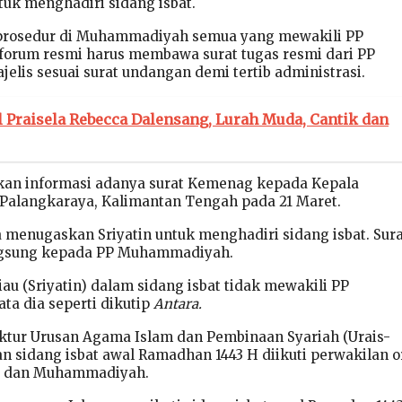
k menghadiri sidang isbat.
prosedur di Muhammadiyah semua yang mewakili PP
orum resmi harus membawa surat tugas resmi dari PP
is sesuai surat undangan demi tertib administrasi.
l Praisela Rebecca Dalensang, Lurah Muda, Cantik dan
kan informasi adanya surat Kemenag kepada Kepala
Palangkaraya, Kalimantan Tengah pada 21 Maret.
a menugaskan Sriyatin untuk menghadiri sidang isbat. Sur
angsung kepada PP Muhammadiyah.
iau (Sriyatin) dalam sidang isbat tidak mewakili PP
a dia seperti dikutip
Antara.
ektur Urusan Agama Islam dan Pembinaan Syariah (Urais-
n sidang isbat awal Ramadhan 1443 H diikuti perwakilan 
U dan Muhammadiyah.