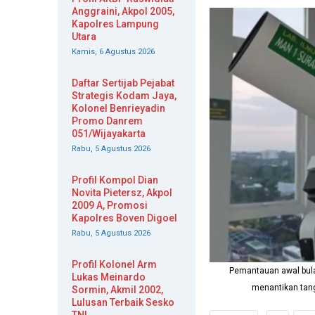
Anggraini, Akpol 2005,
Kapolres Lampung
Utara
Kamis, 6 Agustus 2026
Daftar Sertijab Pejabat
Strategis Kodam Jaya,
Kolonel Benrieyadin
Promo Danrem
051/Wijayakarta
Rabu, 5 Agustus 2026
Profil Kompol Dian
Novita Pietersz, Akpol
2009 A, Promosi
Kapolres Boven Digoel
Rabu, 5 Agustus 2026
Profil Kolonel Arm
Pemantauan awal bula
Lukas Meinardo
menantikan tang
Sormin, Akmil 2002,
Lulusan Terbaik Sesko