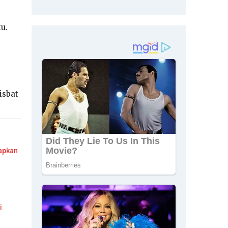
u.
isbat
tapkan
i