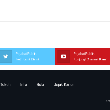
PejabatPublik
PejabatPublik
Ikuti Kami Disini
Kunjungi Channel Kami
Tokoh
Info
Bola
Jejak Karier
Ten