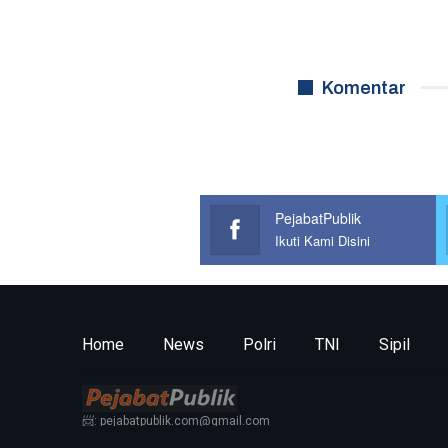
Komentar
PejabatPublik
Ikuti Kami Disini
Home
News
Polri
TNI
Sipil
📨: pejabatpublik.com@gmail.com