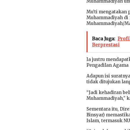
Muhammadiyah untu
Mu’ti mengatakan 
Muhammadiyah di f
Muhammadiyah/Majel
Baca Juga:
Profi
Berprestasi
Ia justru mendapat
Pengadilan Agama 
Adapun isi suratny
tidak ditujukan l
“Jadi kehadiran bel
Muhammadiyah,” kat
Sementara itu, Dir
Binsyar) memastika
Islam, termasuk N