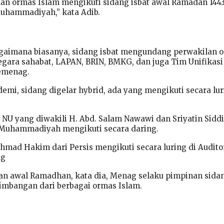
an ormas Islam mengikuti sidang isbat awal Ramadan 1443
uhammadiyah,” kata Adib.
agaimana biasanya, sidang isbat mengundang perwakilan 
negara sahabat, LAPAN, BRIN, BMKG, dan juga Tim Unifikasi
Kemenag.
emi, sidang digelar hybrid, ada yang mengikuti secara lu
NU yang diwakili H. Abd. Salam Nawawi dan Sriyatin Sidd
h Muhammadiyah mengikuti secara daring.
hmad Hakim dari Persis mengikuti secara luring di Audit
ag
n awal Ramadhan, kata dia, Menag selaku pimpinan sida
imbangan dari berbagai ormas Islam.