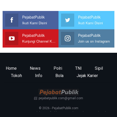
PejabatPublik
PejabatPublik
Ikuti Kami Disini
Ikuti Kami Disini
PejabatPublik
PejabatPublik
Kunjungi Channel Kami
Join us on Instagram
Home
News
Polri
TNI
Sipil
Tokoh
Info
Bola
Jejak Karier
📨: pejabatpublik.com@gmail.com
© 2026 - PejabatPublik.com
Tentang Kami
—
Redaksi
—
Info Iklan
—
Kontak
—
Pedoman Media Siber