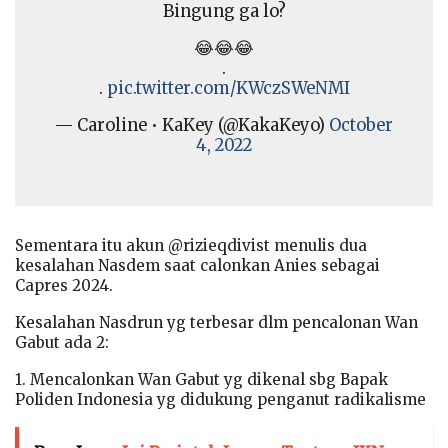
Bingung ga lo?
😂😂😂
.
.
pic.twitter.com/KWczSWeNMI
— Caroline • KaKey (@KakaKeyo)
October
4, 2022
Sementara itu akun @rizieqdivist menulis dua
kesalahan Nasdem saat calonkan Anies sebagai
Capres 2024.
Kesalahan Nasdrun yg terbesar dlm pencalonan Wan
Gabut ada 2:
1. Mencalonkan Wan Gabut yg dikenal sbg Bapak
Poliden Indonesia yg didukung penganut radikalisme