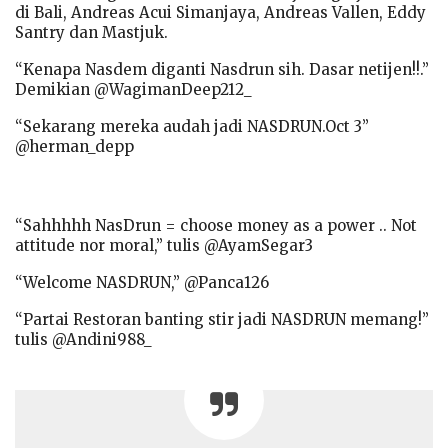
di Bali, Andreas Acui Simanjaya, Andreas Vallen, Eddy
Santry dan Mastjuk.
“Kenapa Nasdem diganti Nasdrun sih. Dasar netijen!!.”
Demikian @WagimanDeep212_
“Sekarang mereka audah jadi NASDRUN.Oct 3”
@herman_depp
“Sahhhhh NasDrun = choose money as a power .. Not
attitude nor moral,” tulis @AyamSegar3
“Welcome NASDRUN,” @Panca126
“
Partai Restoran banting stir jadi
NASDRUN
memang!”
tulis
@Andini988_