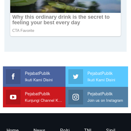
PejabatPublik
PejabatPublik
Ikuti Kami Disini
Ikuti Kami Disini
PejabatPublik
PejabatPublik
Kunjungi Channel Kami
Join us on Instagram
Home
News
Polri
TNI
Sipil