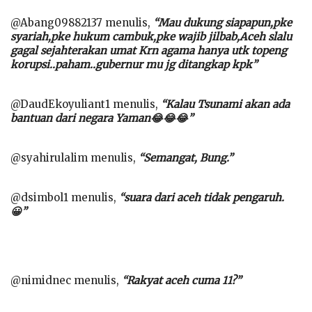
@Abang09882137 menulis,
“Mau dukung siapapun,pke
syariah,pke hukum cambuk,pke wajib jilbab,Aceh slalu
gagal sejahterakan umat Krn agama hanya utk topeng
korupsi..paham..gubernur mu jg ditangkap kpk”
@DaudEkoyuliant1 menulis,
“Kalau Tsunami akan ada
bantuan dari negara Yaman😂😂😂”
@syahirulalim menulis,
“Semangat, Bung.”
@dsimbol1 menulis,
“suara dari aceh tidak pengaruh.
😀”
@nimidnec menulis,
“Rakyat aceh cuma 11?”