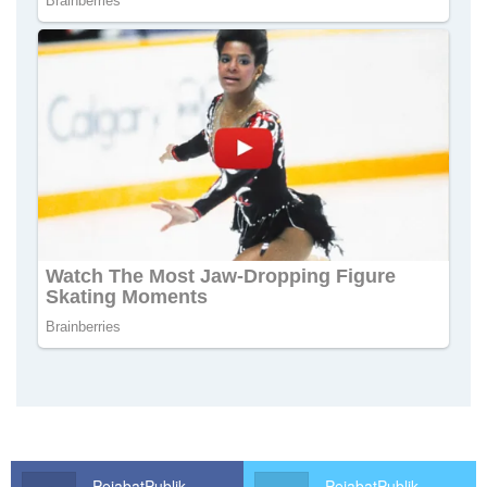
PejabatPublik
PejabatPublik