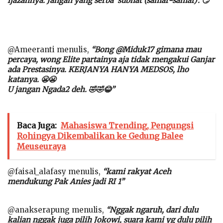
ijazahnya.
Jangan yang serba ‘subhat (samar-samar)’. 😏”
@Ameeranti menulis,
“Bong @Miduk17 gimana mau
percaya, wong Elite partainya aja tidak mengakui Ganjar
ada Prestasinya. KERJANYA HANYA MEDSOS, lho
katanya. 😬😬
U jangan Ngada2 deh. 🤣🤣😂”
Baca Juga:
Mahasiswa Trending, Pengungsi
Rohingya Dikembalikan ke Gedung Balee
Meuseuraya
@faisal_alafasy menulis,
“kami rakyat Aceh
mendukung Pak Anies jadi RI 1”
@anakserapung menulis,
“Nggak ngaruh, dari dulu
kalian nggak juga pilih Jokowi, suara kami yg dulu pilih