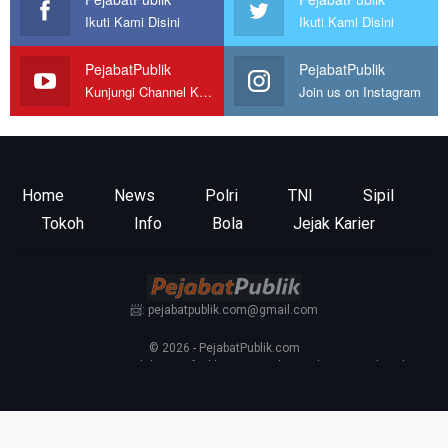
Ikuti Kami Disini
Ikuti Kami Disini
PejabatPublik
PejabatPublik
Kunjungi Channel Kami
Join us on Instagram
Home
News
Polri
TNI
Sipil
Tokoh
Info
Bola
Jejak Karier
📨: pejabatpublik.com@gmail.com
© 2026 - PejabatPublik.com
Tentang Kami
—
Redaksi
—
Info Iklan
—
Kontak
—
Pedoman Media Siber