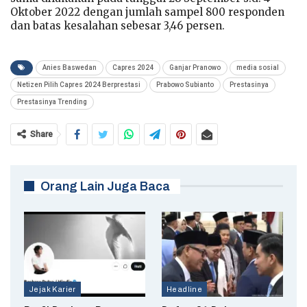
Oktober 2022 dengan jumlah sampel 800 responden
dan batas kesalahan sebesar 3,46 persen.
Anies Baswedan
Capres 2024
Ganjar Pranowo
media sosial
Netizen Pilih Capres 2024 Berprestasi
Prabowo Subianto
Prestasinya
Prestasinya Trending
Share
Orang Lain Juga Baca
Jejak Karier
Headline