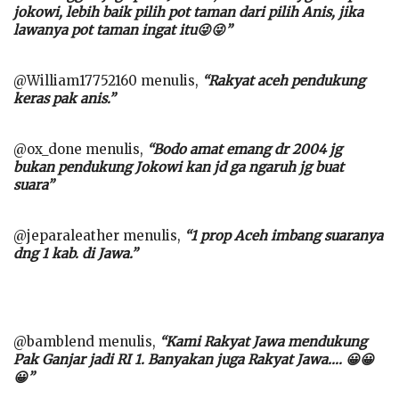
jokowi, lebih baik pilih pot taman dari pilih Anis, jika
lawanya pot taman ingat itu😜😜”
@William17752160 menulis,
“Rakyat aceh pendukung
keras pak anis.”
@ox_done menulis,
“Bodo amat emang dr 2004 jg
bukan pendukung Jokowi kan jd ga ngaruh jg buat
suara”
@jeparaleather menulis,
“1 prop Aceh imbang suaranya
dng 1 kab. di Jawa.”
@bamblend menulis,
“Kami Rakyat Jawa mendukung
Pak Ganjar jadi RI 1. Banyakan juga Rakyat Jawa…. 😀😀
😀”