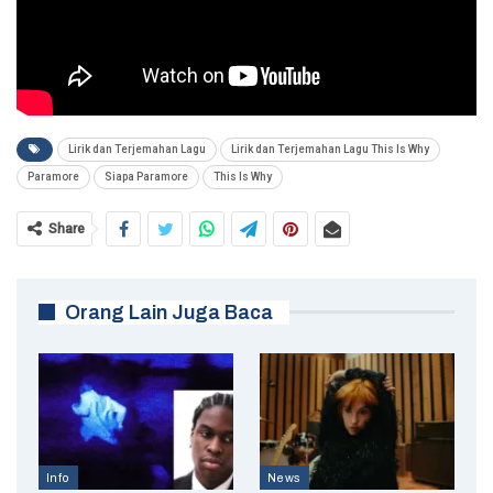
Lirik dan Terjemahan Lagu
Lirik dan Terjemahan Lagu This Is Why
Paramore
Siapa Paramore
This Is Why
Share
Orang Lain Juga Baca
Info
News