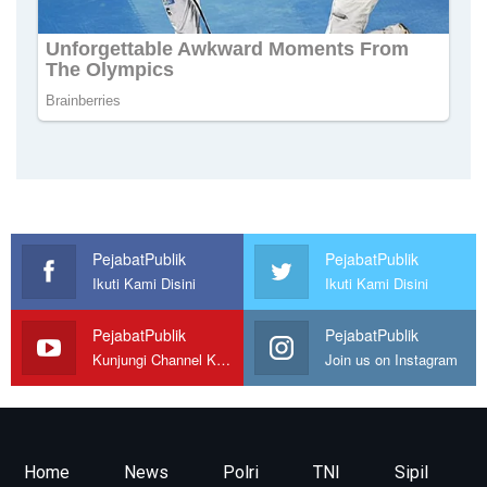
PejabatPublik
PejabatPublik
Ikuti Kami Disini
Ikuti Kami Disini
PejabatPublik
PejabatPublik
Kunjungi Channel Kami
Join us on Instagram
Home
News
Polri
TNI
Sipil