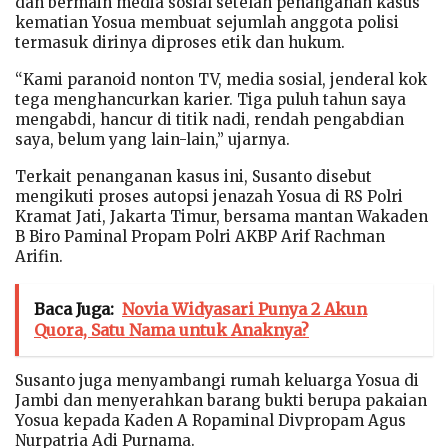
dan bermain media sosial setelah penanganan kasus
kematian Yosua membuat sejumlah anggota polisi
termasuk dirinya diproses etik dan hukum.
“Kami paranoid nonton TV, media sosial, jenderal kok
tega menghancurkan karier. Tiga puluh tahun saya
mengabdi, hancur di titik nadi, rendah pengabdian
saya, belum yang lain-lain,” ujarnya.
Terkait penanganan kasus ini, Susanto disebut
mengikuti proses autopsi jenazah Yosua di RS Polri
Kramat Jati, Jakarta Timur, bersama mantan Wakaden
B Biro Paminal Propam Polri AKBP Arif Rachman
Arifin.
Baca Juga:
Novia Widyasari Punya 2 Akun
Quora, Satu Nama untuk Anaknya?
Susanto juga menyambangi rumah keluarga Yosua di
Jambi dan menyerahkan barang bukti berupa pakaian
Yosua kepada Kaden A Ropaminal Divpropam Agus
Nurpatria Adi Purnama.