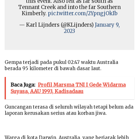
this event. Also felt as far south as
Tennant Creek and into the far Southern
Kimberly.
pic.twitter.com/2YpngjOkIb
— Karl Lijnders (@KLijnders)
January 9,
2023
Gempa terjadi pada pukul 02:47 waktu Australia
berada 95 kilometer di bawah dasar laut.
Baca Juga:
Profil Marsma TNI I Gede Widarma
Suyasa, AAU 1993, Kadisadaau
Guncangan terasa di seluruh wilayah tetapi belum ada
laporan kerusakan serius atau korban jiwa.
Warga di kota Darwin, Australia, yang berjarak lebih