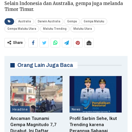
Selain Indonesia dan Australia, gempa juga melanda
Timor Timur.
Australia
Darwin Australia
Gempa
Gempa Maluku
Gempa Maluku Utara
Maluku Trending
Maluku Utara
Share
Orang Lain Juga Baca
Headline
News
Ancaman Tsunami
Profil Sarbin Sehe, Ikut
Gempa Magnitudo 7,7
Trending karena
Dicabut, Ini Daftar
Perannya Sabagai