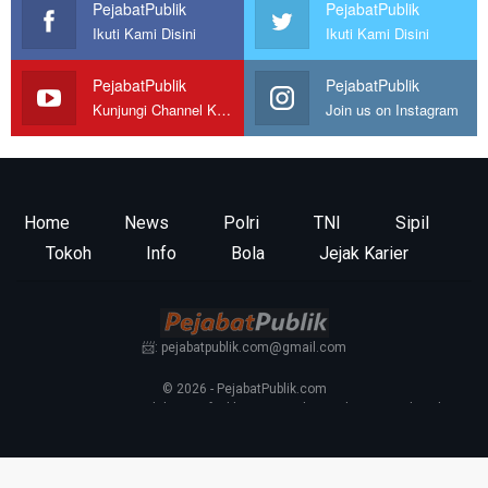
PejabatPublik
PejabatPublik
Ikuti Kami Disini
Ikuti Kami Disini
PejabatPublik
PejabatPublik
Kunjungi Channel Kami
Join us on Instagram
Home
News
Polri
TNI
Sipil
Tokoh
Info
Bola
Jejak Karier
📨: pejabatpublik.com@gmail.com
© 2026 - PejabatPublik.com
Tentang Kami
—
Redaksi
—
Info Iklan
—
Kontak
—
Pedoman Media Siber