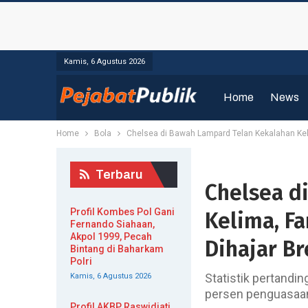
Kamis, 6 Agustus 2026
Home
News
Home
Bola
Chelsea di Bawah Lampard Telan Kekalahan Keli
Terbaru
Chelsea d
Profil Kombes Pol Gani
Kelima, F
Fernando Siahaan,
Akpol 1999, Pecah
Dihajar Br
Bintang di Baharkam
Polri
Statistik pertand
Kamis, 6 Agustus 2026
persen penguasaan
Profil AKBP Raswidiati