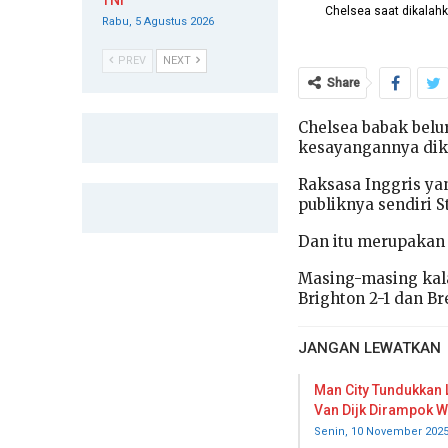
TNI
Chelsea saat dikalahk
Rabu, 5 Agustus 2026
PREV
NEXT
Share
Chelsea babak belur
kesayangannya dika
Raksasa Inggris ya
publiknya sendiri S
Dan itu merupakan
Masing-masing kala
Brighton 2-1 dan Br
JANGAN LEWATKAN
Man City Tundukkan L
Van Dijk Dirampok W
Senin, 10 November 202