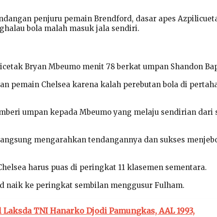
endangan penjuru pemain Brendford, dasar apes Azpilicuet
alau bola malah masuk jala sendiri.
icetak Bryan Mbeumo menit 78 berkat umpan Shandon Bap
han pemain Chelsea karena kalah perebutan bola di perta
emberi umpan kepada Mbeumo yang melaju sendirian dari 
a langsung mengarahkan tendangannya dan sukses menjeb
Chelsea harus puas di peringkat 11 klasemen sementara.
d naik ke peringkat sembilan menggusur Fulham.
l Laksda TNI Hanarko Djodi Pamungkas, AAL 1993,