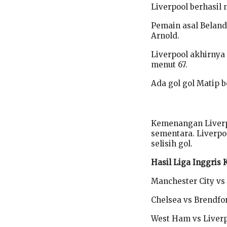
Liverpool berhasi
Pemain asal Belan
Arnold.
Liverpool akhirnya
menut 67.
Ada gol gol Matip b
Kemenangan Liverp
sementara. Liverp
selisih gol.
Hasil Liga Inggris 
Manchester City vs 
Chelsea vs Brendfo
West Ham vs Liverp