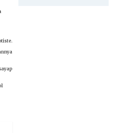
a
tiste.
hannya
sayap
ol