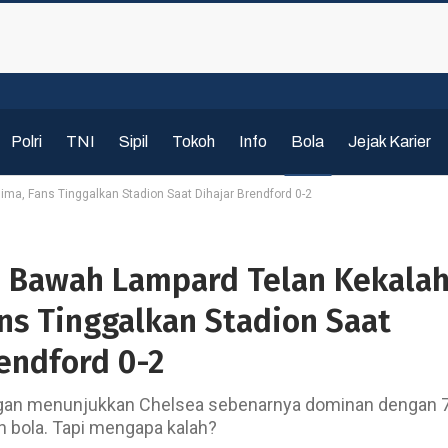
Polri
TNI
Sipil
Tokoh
Info
Bola
Jejak Karier
ma, Fans Tinggalkan Stadion Saat Dihajar Brendford 0-2
i Bawah Lampard Telan Kekala
ans Tinggalkan Stadion Saat
endford 0-2
ingan menunjukkan Chelsea sebenarnya dominan dengan 
 bola. Tapi mengapa kalah?