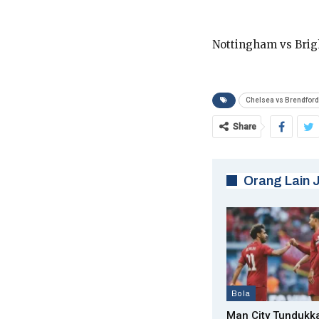
Nottingham vs Brig
Chelsea vs Brendford
Share
Orang Lain 
Bola
Man City Tundukk