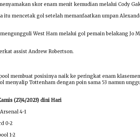
l menyamakan skor enam menit kemudian melalui Cody Ga
da itu mencetak gol setelah memanfaatkan umpan Alexand
 mengungguli West Ham melalui gol pemain belakang Jo M
erkat assist Andrew Robertson.
ool membuat posisinya naik ke peringkat enam klaseme
ool menyalip Tottenham dengan poin sama 53 namun unggu
Kamis (27/4/2023) dini Hari
Arsenal 4-1
rd 0-2
ool 1-2