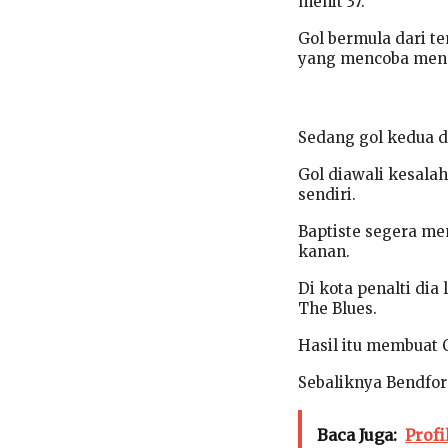
menit 37.
Gol bermula dari t
yang mencoba mengh
Sedang gol kedua d
Gol diawali kesala
sendiri.
Baptiste segera m
kanan.
Di kota penalti di
The Blues.
Hasil itu membuat 
Sebaliknya Bendfor
Baca Juga:
Profi