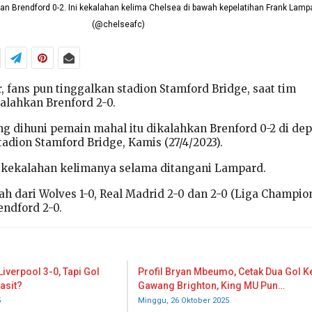
an Brendford 0-2. Ini kekalahan kelima Chelsea di bawah kepelatihan Frank Lamp
(@chelseafc)
, fans pun tinggalkan stadion Stamford Bridge, saat tim
lahkan Brenford 2-0.
ng dihuni pemain mahal itu dikalahkan Brenford 0-2 di de
tadion Stamford Bridge, Kamis (27/4/2023).
 kekalahan kelimanya selama ditangani Lampard.
h dari Wolves 1-0, Real Madrid 2-0 dan 2-0 (Liga Champion
endford 2-0.
iverpool 3-0, Tapi Gol
Profil Bryan Mbeumo, Cetak Dua Gol K
asit?
Gawang Brighton, King MU Pun…
5
Minggu, 26 Oktober 2025