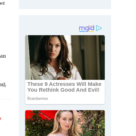
ard
pan
s),
e