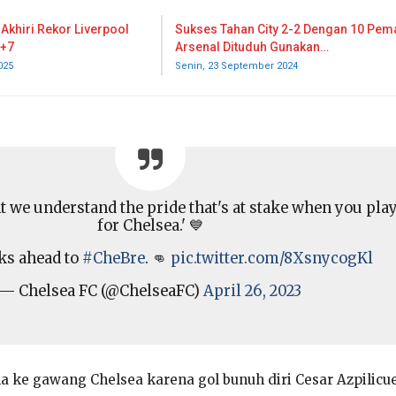
 Akhiri Rekor Liverpool
Sukses Tahan City 2-2 Dengan 10 Pema
0+7
Arsenal Dituduh Gunakan…
025
Senin, 23 September 2024
nt we understand the pride that's at stake when you pla
for Chelsea.' 💙
ks ahead to
#CheBre
. 👊
pic.twitter.com/8XsnycogKl
— Chelsea FC (@ChelseaFC)
April 26, 2023
a ke gawang Chelsea karena gol bunuh diri Cesar Azpilicu