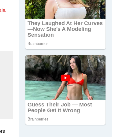
in,
y
eta