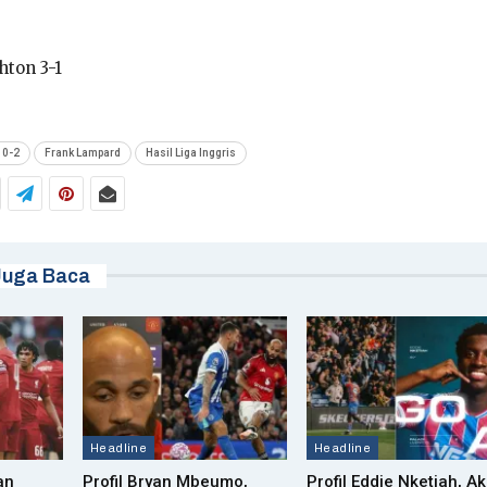
hton 3-1
 0-2
Frank Lampard
Hasil Liga Inggris
Juga Baca
Headline
Headline
an
Profil Bryan Mbeumo,
Profil Eddie Nketiah, Ak