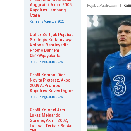
Anggraini, Akpol 2005,
PejabatPublik.com |
Kami
Kapolres Lampung
Utara
Kamis, 6 Agustus 2026
Daftar Sertijab Pejabat
Strategis Kodam Jaya,
Kolonel Benrieyadin
Promo Danrem
051/Wijayakarta
Rabu, 5 Agustus 2026
Profil Kompol Dian
Novita Pietersz, Akpol
2009 A, Promosi
Kapolres Boven Digoel
Rabu, 5 Agustus 2026
Profil Kolonel Arm
Lukas Meinardo
Sormin, Akmil 2002,
Lulusan Terbaik Sesko