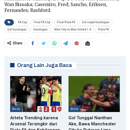
Wan Bissaka; Casemiro, Fred; Sancho, Eriksen,
Fernandes; Rashford.
FA Cup
Final FA Cup
Final Piala FA
Gol cepat Gundogan
Gol Gundogan
Gundogan
Man City vs Man United 1-0
Piala FA
Share
Orang Lain Juga Baca
Bola
Bola
Arteta Trending karena
Gol Tunggal Nanthan
Arsenal Tersingkir dari
Ake, Bawa Manchester
Piala FA dan Kehilangan
City ke Putaran Lima