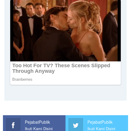
PejabatPublik
PejabatPublik
Ikuti Kami Disini
Ikuti Kami Disini