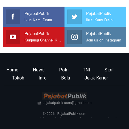
PejabatPublik
PejabatPublik
Ikuti Kami Disini
Ikuti Kami Disini
PejabatPublik
PejabatPublik
Kunjungi Channel Kami
Join us on Instagram
Home
News
Polri
TNI
Sipil
Tokoh
Info
Bola
Jejak Karier
📨: pejabatpublik.com@gmail.com
© 2026 - PejabatPublik.com
Tentang Kami
—
Redaksi
—
Info Iklan
—
Kontak
—
Pedoman Media Siber