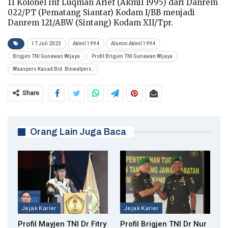
11 Kolonel Inf Luqman Arief (Akmil 1995) dari Danrem
022/PT (Pematang Siantar) Kodam I/BB menjadi
Danrem 121/ABW (Sintang) Kodam XII/Tpr.
17 Juli 2023
Akmil 1994
Alumni Akmil 1994
Brigjen TNI Gunawan Wijaya
Profil Brigjen TNI Gunawan Wijaya
Waaspers Kasad Bid. Binwatpers.
Share
Orang Lain Juga Baca
Jejak Karier
Jejak Karier
Profil Mayjen TNI Dr Fitry
Profil Brigjen TNI Dr Nur