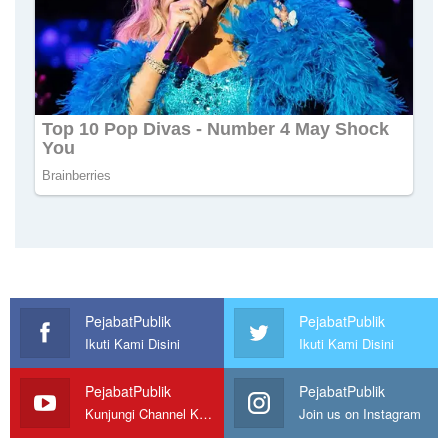
PejabatPublik
PejabatPublik
Ikuti Kami Disini
Ikuti Kami Disini
PejabatPublik
PejabatPublik
Kunjungi Channel Kami
Join us on Instagram